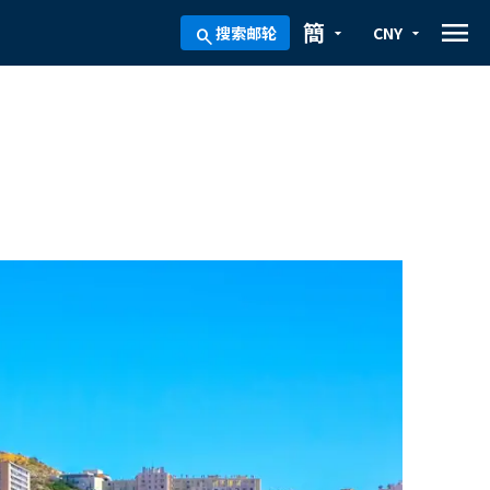
menu
簡
搜索邮轮
CNY
arrow_drop_down
arrow_drop_down
search