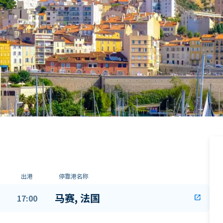
出港
停靠港名称
马赛, 法国
17:00
open_in_new