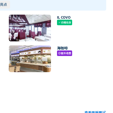
亮点
IL COVO
价格包含
check
海咖啡
额外收费
paid
查看甲板图
ungroup