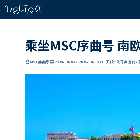
ading...
载
…
乘坐MSC序曲号 南
directions_boat
card_travel
location_on
MSC序曲号
2028-10-03
-
2028-10-13
(
11天
)
从马赛出发 -