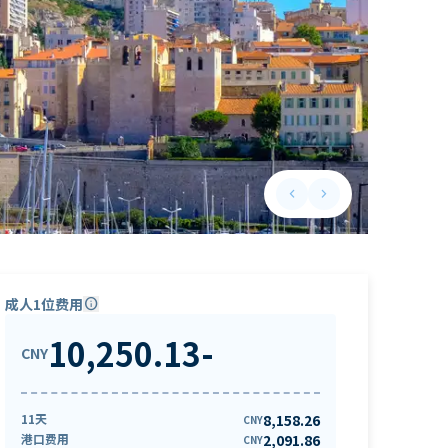
keyboard_arrow_left
keyboard_arrow_right
Previous slide
Next slide
成人1位费用
info
10,250.13
-
CNY
11天
8,158.26
CNY
港口费用
2,091.86
CNY