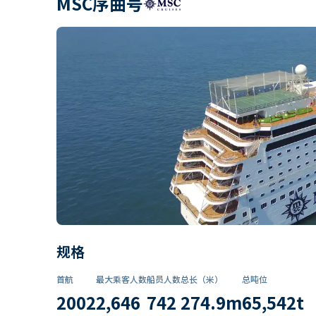
MSC序曲号
规格
首航
最大乘客人数
船员人数
总长（米）
总吨位
2002
2,646
742
274.9
m
65,542
t