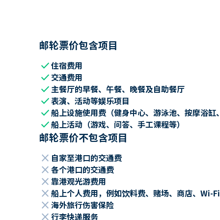
邮轮票价包含项目
check
住宿费用
check
交通费用
check
主餐厅的早餐、午餐、晚餐及自助餐厅
check
表演、活动等娱乐项目
check
船上设施使用费（健身中心、游泳池、按摩浴缸
check
船上活动（游戏、问答、手工课程等）
邮轮票价不包含项目
close
自家至港口的交通费
close
各个港口的交通费
close
靠港观光游费用
close
船上个人费用，例如饮料费、赌场、商店、Wi-Fi
close
海外旅行伤害保险
close
行李快递服务