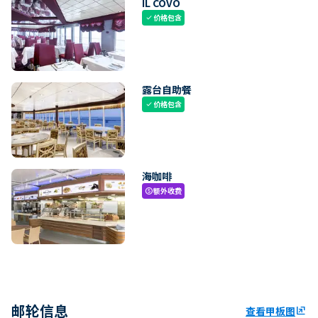
IL COVO
价格包含
check
露台自助餐
价格包含
check
海咖啡
额外收费
paid
邮轮信息
查看甲板图
ungroup