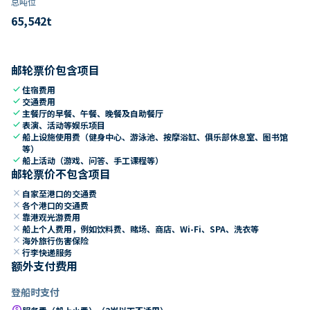
总吨位
65,542
t
邮轮票价包含项目
check
住宿费用
check
交通费用
check
主餐厅的早餐、午餐、晚餐及自助餐厅
check
表演、活动等娱乐项目
check
船上设施使用费（健身中心、游泳池、按摩浴缸、俱乐部休息室、图书馆
等）
check
船上活动（游戏、问答、手工课程等）
邮轮票价不包含项目
close
自家至港口的交通费
close
各个港口的交通费
close
靠港观光游费用
close
船上个人费用，例如饮料费、赌场、商店、Wi-Fi、SPA、洗衣等
close
海外旅行伤害保险
close
行李快递服务
额外支付费用
登船时支付
paid