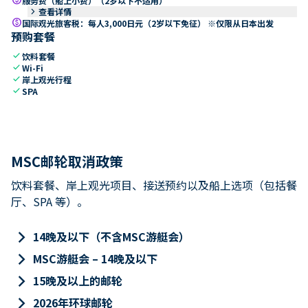
服务费（船上小费）（2岁以下不适用）
keyboard_arrow_right
查看详情
paid
国际观光旅客税：每人3,000日元（2岁以下免征） ※仅限从日本出发
预购套餐
check
饮料套餐
check
Wi-Fi
check
岸上观光行程
check
SPA
MSC邮轮取消政策
饮料套餐、岸上观光项目、接送预约以及船上选项（包括餐
厅、SPA 等）。
keyboard_arrow_right
14晚及以下（不含MSC游艇会）
keyboard_arrow_right
MSC游艇会 – 14晚及以下
keyboard_arrow_right
15晚及以上的邮轮
keyboard_arrow_right
2026年环球邮轮