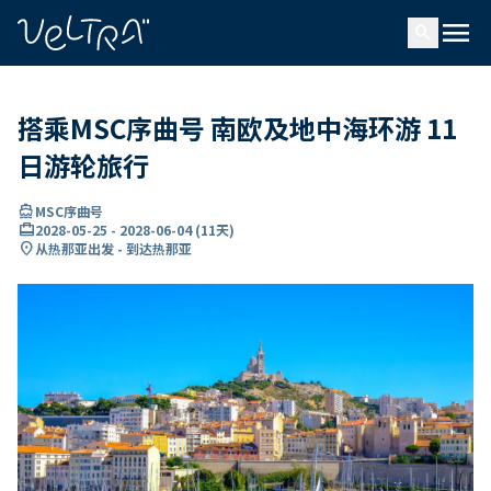
ading...
载
menu
…
search
搭乘MSC序曲号 南欧及地中海环游 11
日游轮旅行
directions_boat
MSC序曲号
card_travel
2028-05-25
-
2028-06-04
(
11天
)
location_on
从热那亚出发 - 到达热那亚