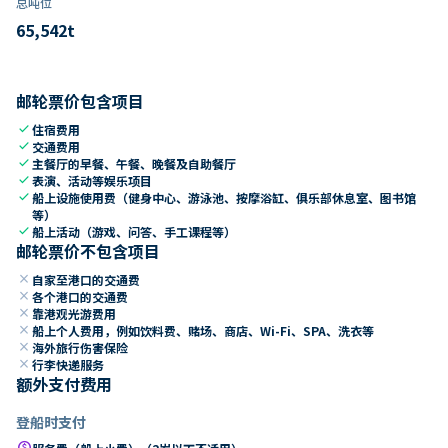
总吨位
65,542
t
邮轮票价包含项目
check
住宿费用
check
交通费用
check
主餐厅的早餐、午餐、晚餐及自助餐厅
check
表演、活动等娱乐项目
check
船上设施使用费（健身中心、游泳池、按摩浴缸、俱乐部休息室、图书馆
等）
check
船上活动（游戏、问答、手工课程等）
邮轮票价不包含项目
close
自家至港口的交通费
close
各个港口的交通费
close
靠港观光游费用
close
船上个人费用，例如饮料费、赌场、商店、Wi-Fi、SPA、洗衣等
close
海外旅行伤害保险
close
行李快递服务
额外支付费用
登船时支付
paid