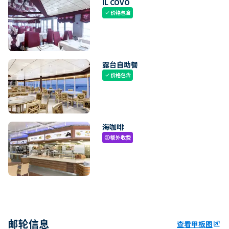
IL COVO
价格包含
check
露台自助餐
价格包含
check
海咖啡
额外收费
paid
邮轮信息
查看甲板图
ungroup