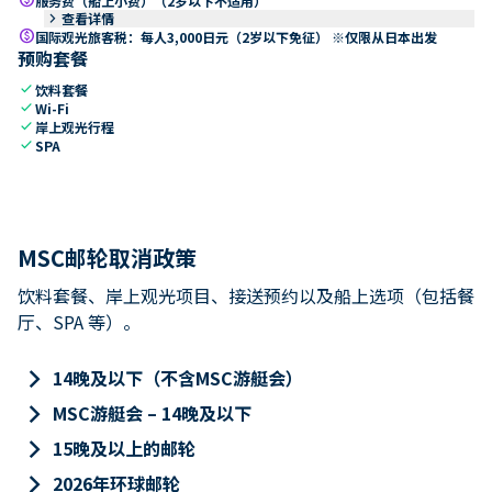
服务费（船上小费）（2岁以下不适用）
keyboard_arrow_right
查看详情
paid
国际观光旅客税：每人3,000日元（2岁以下免征） ※仅限从日本出发
预购套餐
check
饮料套餐
check
Wi-Fi
check
岸上观光行程
check
SPA
MSC邮轮取消政策
饮料套餐、岸上观光项目、接送预约以及船上选项（包括餐
厅、SPA 等）。
keyboard_arrow_right
14晚及以下（不含MSC游艇会）
keyboard_arrow_right
MSC游艇会 – 14晚及以下
keyboard_arrow_right
15晚及以上的邮轮
keyboard_arrow_right
2026年环球邮轮