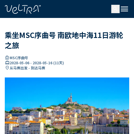
ading...
载
menu
…
search
乘坐MSC序曲号 南欧地中海11日游轮
之旅
directions_boat
MSC序曲号
card_travel
2028-05-06
-
2028-05-16
(
11天
)
location_on
从马赛出发 - 到达马赛