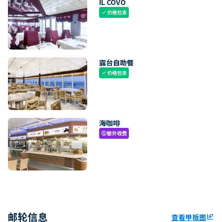
IL COVO
价格包含
check
露台自助餐
价格包含
check
海咖啡
额外收费
paid
邮轮信息
查看甲板图
ungroup