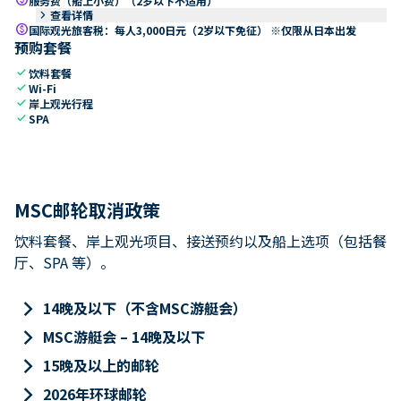
服务费（船上小费）（2岁以下不适用）
keyboard_arrow_right
查看详情
paid
国际观光旅客税：每人3,000日元（2岁以下免征） ※仅限从日本出发
预购套餐
check
饮料套餐
check
Wi-Fi
check
岸上观光行程
check
SPA
MSC邮轮取消政策
饮料套餐、岸上观光项目、接送预约以及船上选项（包括餐
厅、SPA 等）。
keyboard_arrow_right
14晚及以下（不含MSC游艇会）
keyboard_arrow_right
MSC游艇会 – 14晚及以下
keyboard_arrow_right
15晚及以上的邮轮
keyboard_arrow_right
2026年环球邮轮