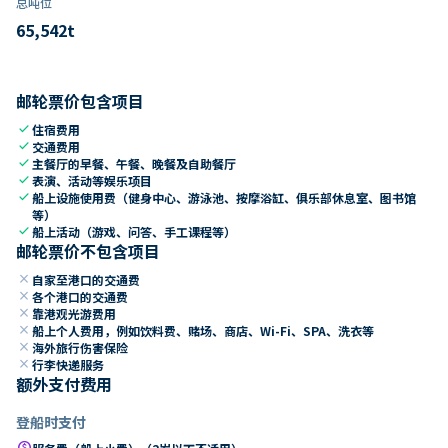
总吨位
65,542
t
邮轮票价包含项目
check
住宿费用
check
交通费用
check
主餐厅的早餐、午餐、晚餐及自助餐厅
check
表演、活动等娱乐项目
check
船上设施使用费（健身中心、游泳池、按摩浴缸、俱乐部休息室、图书馆
等）
check
船上活动（游戏、问答、手工课程等）
邮轮票价不包含项目
close
自家至港口的交通费
close
各个港口的交通费
close
靠港观光游费用
close
船上个人费用，例如饮料费、赌场、商店、Wi-Fi、SPA、洗衣等
close
海外旅行伤害保险
close
行李快递服务
额外支付费用
登船时支付
paid