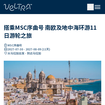
ading...
载
menu
…
search
搭乘MSC序曲号 南欧及地中海环游11
日游轮之旅
directions_boat
MSC序曲号
card_travel
2027-07-30
-
2027-08-09
(
11天
)
location_on
从马拉加出发 - 到达马拉加