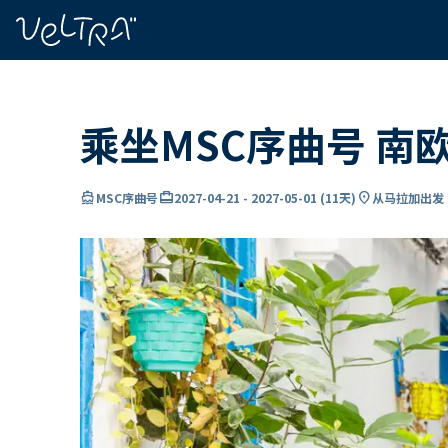
ading...
载
…
乘坐MSC序曲号 南
directions_boat
card_travel
location_on
MSC序曲号
2027-04-21
-
2027-05-01
(
11天
)
从马拉加出发 