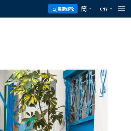
menu
簡
搜索邮轮
CNY
arrow_drop_down
arrow_drop_down
search