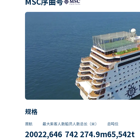
MSC序曲号
规格
首航
最大乘客人数
船员人数
总长（米）
总吨位
2002
2,646
742
274.9
m
65,542
t