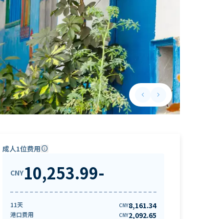
keyboard_arrow_left
keyboard_arrow_right
Previous slide
Next slide
成人1位费用
info
10,253.99
-
CNY
11天
8,161.34
CNY
港口费用
2,092.65
CNY