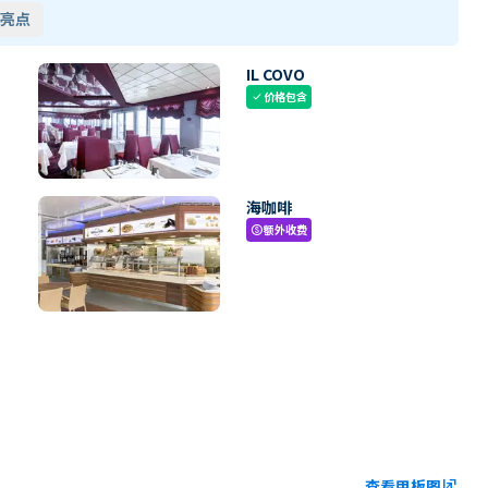
亮点
IL COVO
价格包含
check
海咖啡
额外收费
paid
查看甲板图
ungroup