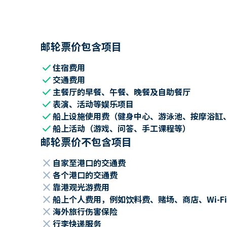
邮轮票价包含项目
check
住宿费用
check
交通费用
check
主餐厅的早餐、午餐、晚餐及自助餐厅
check
表演、活动等娱乐项目
check
船上设施使用费（健身中心、游泳池、按摩浴缸
check
船上活动（游戏、问答、手工课程等）
邮轮票价不包含项目
close
自家至港口的交通费
close
各个港口的交通费
close
靠港观光游费用
close
船上个人费用，例如饮料费、赌场、商店、Wi-Fi
close
海外旅行伤害保险
close
行李快递服务