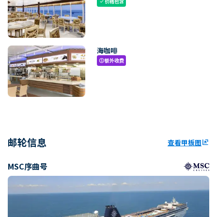
价格包含
check
海咖啡
额外收费
paid
邮轮信息
查看甲板图
ungroup
MSC序曲号