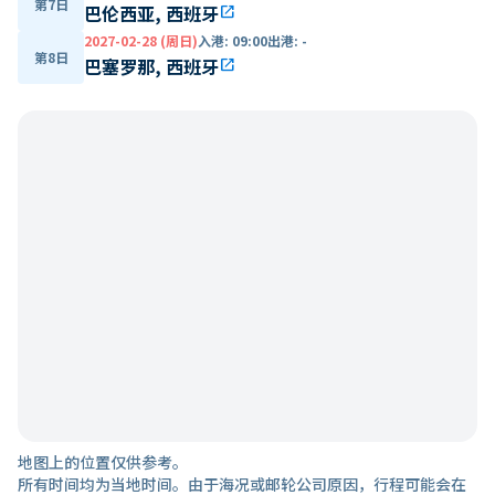
第7日
巴伦西亚, 西班牙
open_in_new
2027-02-28 (周日)
入港
:
09:00
出港
:
-
第8日
巴塞罗那, 西班牙
open_in_new
地图上的位置仅供参考。
所有时间均为当地时间。由于海况或邮轮公司原因，行程可能会在