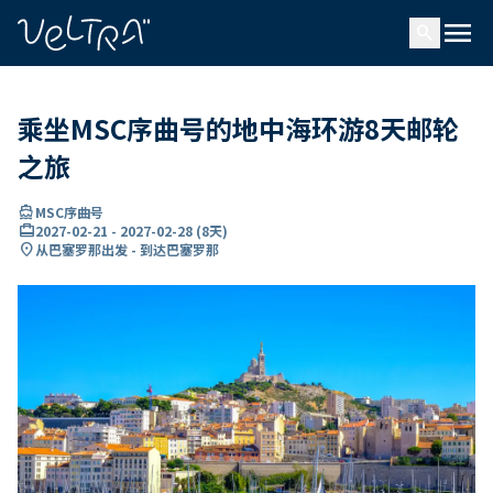
ading...
载
menu
…
search
乘坐MSC序曲号的地中海环游8天邮轮
之旅
directions_boat
MSC序曲号
card_travel
2027-02-21
-
2027-02-28
(
8天
)
location_on
从巴塞罗那出发 - 到达巴塞罗那