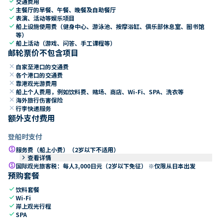
check
交通费用
check
主餐厅的早餐、午餐、晚餐及自助餐厅
check
表演、活动等娱乐项目
check
船上设施使用费（健身中心、游泳池、按摩浴缸、俱乐部休息室、图书馆
等）
check
船上活动（游戏、问答、手工课程等）
邮轮票价不包含项目
close
自家至港口的交通费
close
各个港口的交通费
close
靠港观光游费用
close
船上个人费用，例如饮料费、赌场、商店、Wi-Fi、SPA、洗衣等
close
海外旅行伤害保险
close
行李快递服务
额外支付费用
登船时支付
paid
服务费（船上小费）（2岁以下不适用）
keyboard_arrow_right
查看详情
paid
国际观光旅客税：每人3,000日元（2岁以下免征） ※仅限从日本出发
预购套餐
check
饮料套餐
check
Wi-Fi
check
岸上观光行程
check
SPA