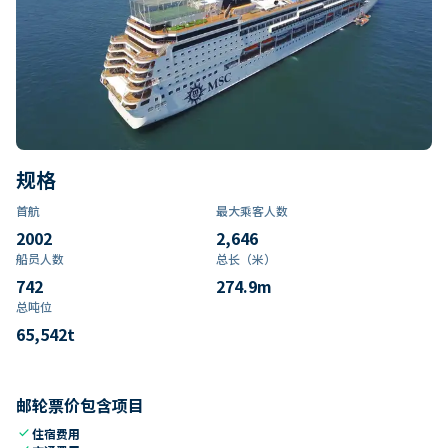
规格
首航
最大乘客人数
2002
2,646
船员人数
总长（米）
742
274.9
m
总吨位
65,542
t
邮轮票价包含项目
check
住宿费用