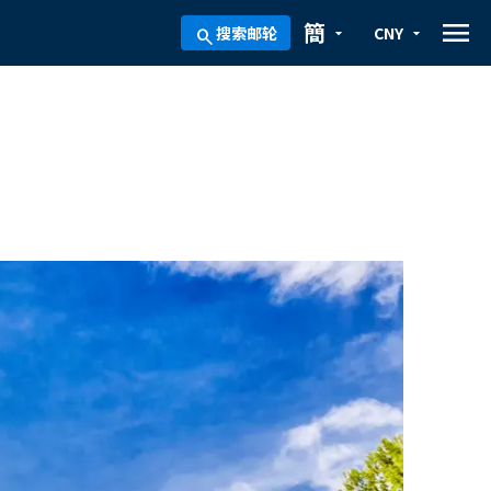
menu
簡
搜索邮轮
CNY
arrow_drop_down
arrow_drop_down
search