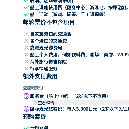
check
表演、活动等娱乐项目
check
船上设施使用费（健身中心、游泳池、按摩浴缸
check
船上活动（游戏、问答、手工课程等）
邮轮票价不包含项目
close
自家至港口的交通费
close
各个港口的交通费
close
靠港观光游费用
close
船上个人费用，例如饮料费、赌场、商店、Wi-Fi
close
海外旅行伤害保险
close
行李快递服务
额外支付费用
登船时支付
paid
服务费（船上小费）（2岁以下不适用）
keyboard_arrow_right
查看详情
paid
国际观光旅客税：每人3,000日元（2岁以下免征
预购套餐
check
饮料套餐