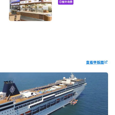
额外收费
paid
查看甲板图
ungroup