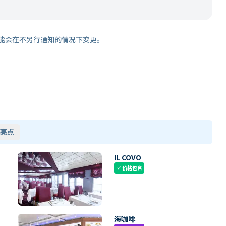
能会在不另行通知的情况下变更。
亮点
IL COVO
价格包含
check
海咖啡