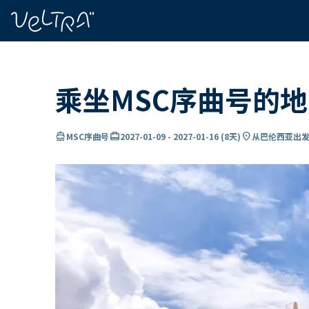
ading...
载
…
乘坐MSC序曲号的
directions_boat
card_travel
location_on
MSC序曲号
2027-01-09
-
2027-01-16
(
8天
)
从巴伦西亚出发