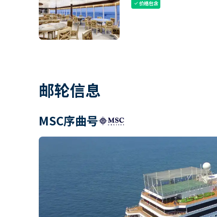
价格包含
check
邮轮信息
MSC序曲号