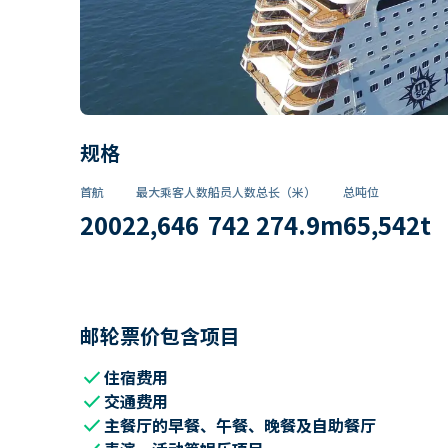
规格
首航
最大乘客人数
船员人数
总长（米）
总吨位
2002
2,646
742
274.9
m
65,542
t
邮轮票价包含项目
check
住宿费用
check
交通费用
check
主餐厅的早餐、午餐、晚餐及自助餐厅