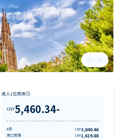
keyboard_arrow_left
keyboard_arrow_right
Previous slide
Next slide
成人1位费用
info
5,460.34
-
CNY
8天
3,840.46
CNY
港口费用
1,619.88
CNY