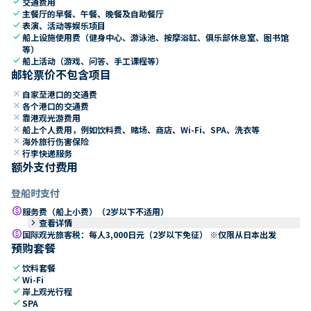
check
交通费用
check
主餐厅的早餐、午餐、晚餐及自助餐厅
check
表演、活动等娱乐项目
check
船上设施使用费（健身中心、游泳池、按摩浴缸、俱乐部休息室、图书馆
等）
check
船上活动（游戏、问答、手工课程等）
邮轮票价不包含项目
close
自家至港口的交通费
close
各个港口的交通费
close
靠港观光游费用
close
船上个人费用，例如饮料费、赌场、商店、Wi-Fi、SPA、洗衣等
close
海外旅行伤害保险
close
行李快递服务
额外支付费用
登船时支付
paid
服务费（船上小费）（2岁以下不适用）
keyboard_arrow_right
查看详情
paid
国际观光旅客税：每人3,000日元（2岁以下免征） ※仅限从日本出发
预购套餐
check
饮料套餐
check
Wi-Fi
check
岸上观光行程
check
SPA