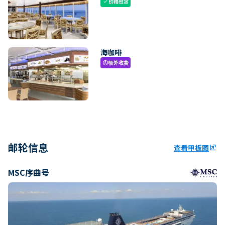
价格包含
check
海咖啡
额外收费
paid
邮轮信息
查看甲板图
ungroup
MSC序曲号