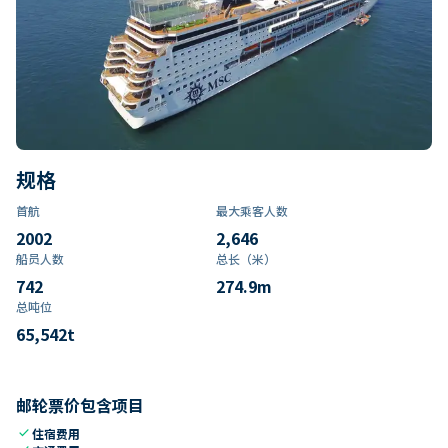
规格
首航
最大乘客人数
2002
2,646
船员人数
总长（米）
742
274.9
m
总吨位
65,542
t
邮轮票价包含项目
check
住宿费用