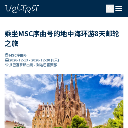
ading...
载
menu
…
search
乘坐MSC序曲号的地中海环游8天邮轮
之旅
directions_boat
MSC序曲号
card_travel
2026-12-13
-
2026-12-20
(
8天
)
location_on
从巴塞罗那出发 - 到达巴塞罗那