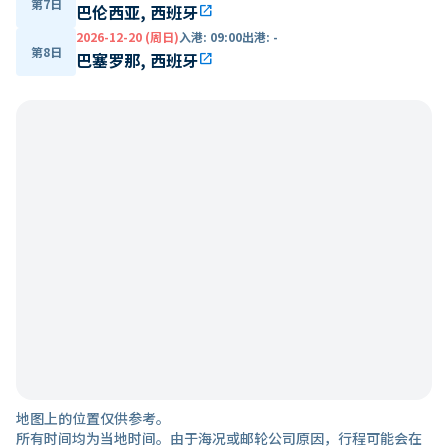
第7日
巴伦西亚, 西班牙
open_in_new
2026-12-20 (周日)
入港
:
09:00
出港
:
-
第8日
巴塞罗那, 西班牙
open_in_new
地图上的位置仅供参考。
所有时间均为当地时间。由于海况或邮轮公司原因，行程可能会在