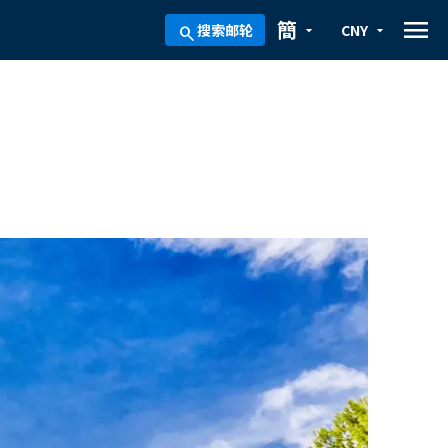
menu
簡
搜索邮轮
CNY
arrow_drop_down
arrow_drop_down
search