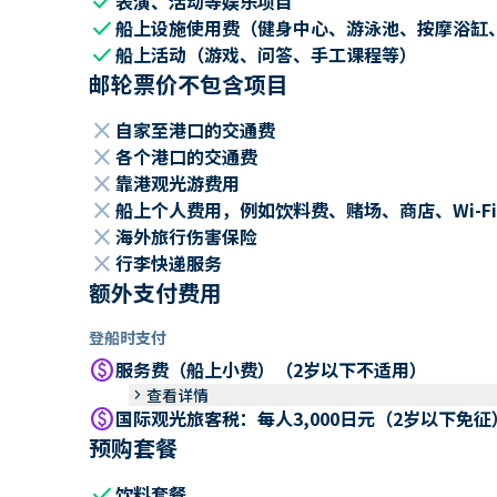
check
表演、活动等娱乐项目
check
船上设施使用费（健身中心、游泳池、按摩浴缸
check
船上活动（游戏、问答、手工课程等）
邮轮票价不包含项目
close
自家至港口的交通费
close
各个港口的交通费
close
靠港观光游费用
close
船上个人费用，例如饮料费、赌场、商店、Wi-Fi
close
海外旅行伤害保险
close
行李快递服务
额外支付费用
登船时支付
paid
服务费（船上小费）（2岁以下不适用）
keyboard_arrow_right
查看详情
paid
国际观光旅客税：每人3,000日元（2岁以下免征
预购套餐
check
饮料套餐