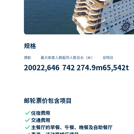
规格
首航
最大乘客人数
船员人数
总长（米）
总吨位
2002
2,646
742
274.9
m
65,542
t
邮轮票价包含项目
check
住宿费用
check
交通费用
check
主餐厅的早餐、午餐、晚餐及自助餐厅