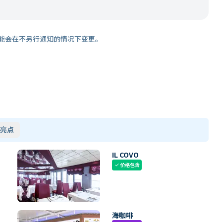
能会在不另行通知的情况下变更。
亮点
IL COVO
价格包含
check
海咖啡