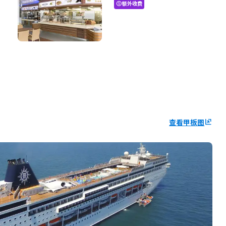
额外收费
paid
查看甲板图
ungroup