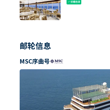
价格包含
check
邮轮信息
MSC序曲号