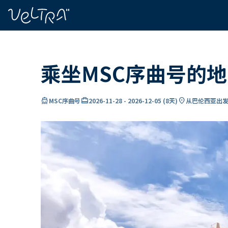
ading...
载
…
乘坐MSC序曲号的
directions_boat
card_travel
location_on
MSC序曲号
2026-11-28
-
2026-12-05
(
8天
)
从巴伦西亚出发