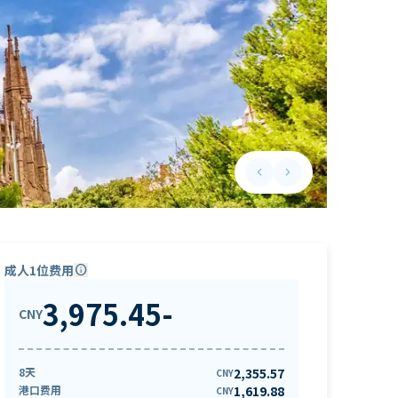
keyboard_arrow_left
keyboard_arrow_right
Previous slide
Next slide
成人1位费用
info
3,975.45
-
CNY
8天
2,355.57
CNY
港口费用
1,619.88
CNY