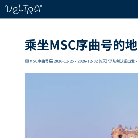
ading...
载
…
乘坐MSC序曲号的
directions_boat
card_travel
location_on
MSC序曲号
2026-11-25
-
2026-12-02
(
8天
)
从利沃诺出发 -