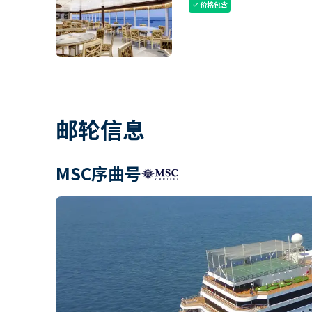
价格包含
check
邮轮信息
MSC序曲号