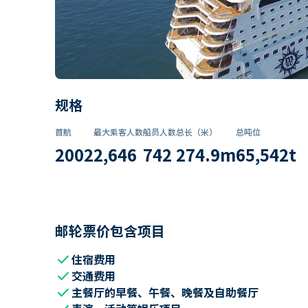
规格
首航
最大乘客人数
船员人数
总长（米）
总吨位
2002
2,646
742
274.9
m
65,542
t
邮轮票价包含项目
check
住宿费用
check
交通费用
check
主餐厅的早餐、午餐、晚餐及自助餐厅