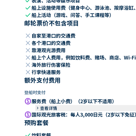
check
表演、活动等娱乐项目
check
船上设施使用费（健身中心、游泳池、按摩浴缸
check
船上活动（游戏、问答、手工课程等）
邮轮票价不包含项目
close
自家至港口的交通费
close
各个港口的交通费
close
靠港观光游费用
close
船上个人费用，例如饮料费、赌场、商店、Wi-Fi
close
海外旅行伤害保险
close
行李快递服务
额外支付费用
登船时支付
paid
服务费（船上小费）（2岁以下不适用）
keyboard_arrow_right
查看详情
paid
国际观光旅客税：每人3,000日元（2岁以下免征
预购套餐
check
饮料套餐