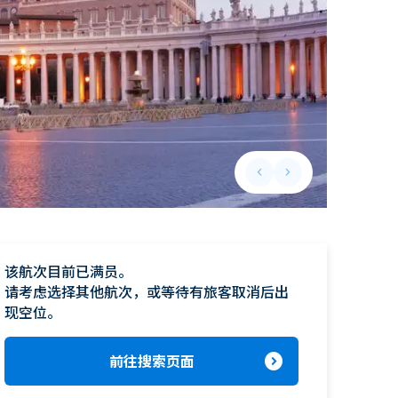
keyboard_arrow_left
keyboard_arrow_right
Previous slide
Next slide
该航次目前已满员。

请考虑选择其他航次，或等待有旅客取消后出
现空位。
expand_circle_right
前往搜索页面