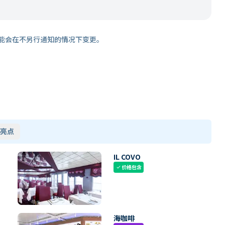
能会在不另行通知的情况下变更。
亮点
IL COVO
价格包含
check
海咖啡