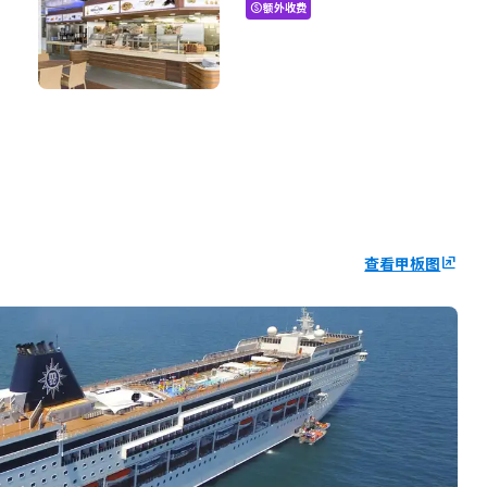
额外收费
paid
查看甲板图
ungroup