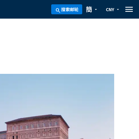
menu
簡
搜索邮轮
CNY
arrow_drop_down
arrow_drop_down
search