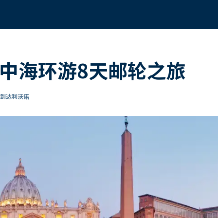
地中海环游8天邮轮之旅
 到达利沃诺