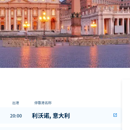
出港
停靠港名称
利沃诺, 意大利
20:00
open_in_new