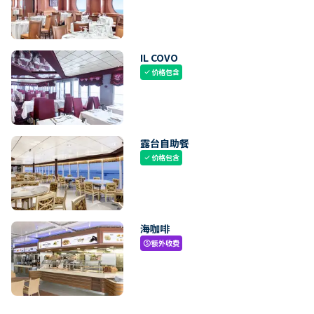
IL COVO
价格包含
check
露台自助餐
价格包含
check
海咖啡
额外收费
paid