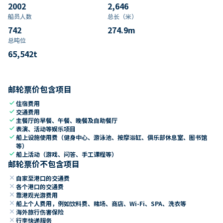
2002
2,646
船员人数
总长（米）
742
274.9
m
总吨位
65,542
t
邮轮票价包含项目
check
住宿费用
check
交通费用
check
主餐厅的早餐、午餐、晚餐及自助餐厅
check
表演、活动等娱乐项目
check
船上设施使用费（健身中心、游泳池、按摩浴缸、俱乐部休息室、图书馆
等）
check
船上活动（游戏、问答、手工课程等）
邮轮票价不包含项目
close
自家至港口的交通费
close
各个港口的交通费
close
靠港观光游费用
close
船上个人费用，例如饮料费、赌场、商店、Wi-Fi、SPA、洗衣等
close
海外旅行伤害保险
close
行李快递服务