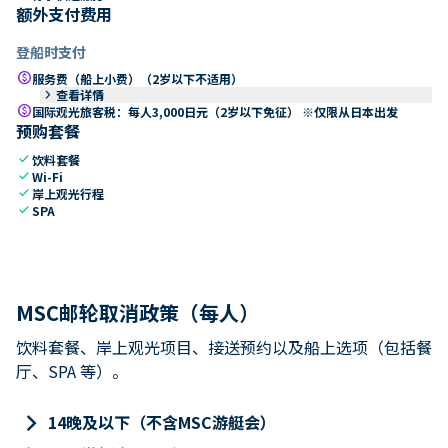
额外支付费用
登船时支付
paid
服务费（船上小费）（2岁以下不适用）
keyboard_arrow_right
查看详情
paid
国际观光旅客税：每人3,000日元（2岁以下免征） ※仅限从日本出发
预购套餐
check
饮料套餐
check
Wi-Fi
check
岸上观光行程
check
SPA
MSC邮轮取消政策（每人）
饮料套餐、岸上观光项目、接送预约以及船上选项（包括餐
厅、SPA 等）。
keyboard_arrow_right
14晚及以下（不含MSC游艇会）