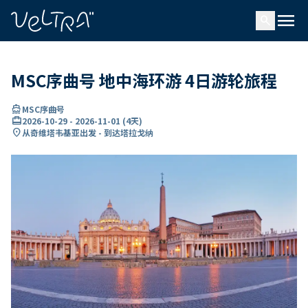
ading...
载
menu
…
search
MSC序曲号 地中海环游 4日游轮旅程
directions_boat
MSC序曲号
card_travel
2026-10-29
-
2026-11-01
(
4天
)
location_on
从奇维塔韦基亚出发 - 到达塔拉戈纳