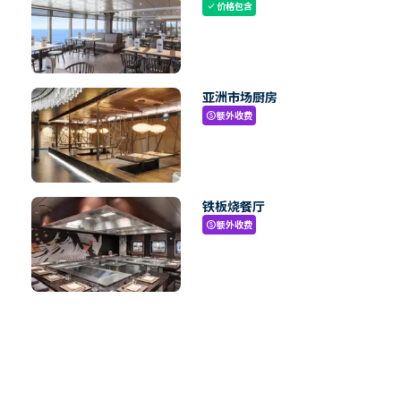
价格包含
check
亚洲市场厨房
额外收费
paid
铁板烧餐厅
额外收费
paid