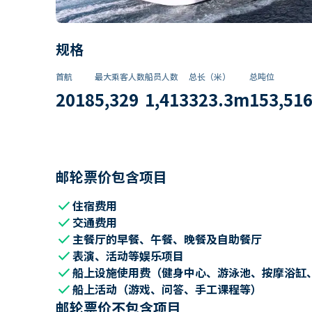
规格
首航
最大乘客人数
船员人数
总长（米）
总吨位
2018
5,329
1,413
323.3
m
153,51
邮轮票价包含项目
check
住宿费用
check
交通费用
check
主餐厅的早餐、午餐、晚餐及自助餐厅
check
表演、活动等娱乐项目
check
船上设施使用费（健身中心、游泳池、按摩浴缸
check
船上活动（游戏、问答、手工课程等）
邮轮票价不包含项目