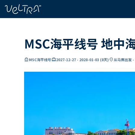
ading...
载
…
MSC海平线号 地中
directions_boat
card_travel
location_on
MSC海平线号
2027-12-27
-
2028-01-03
(
8天
)
从马赛出发 -