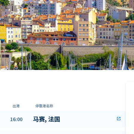
出港
停靠港名称
马赛, 法国
16:00
open_in_new