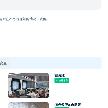
能会在不另行通知的情况下变更。
亮点
银海豚
价格包含
check
海点餐厅&自助餐