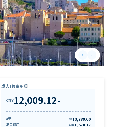
keyboard_arrow_left
keyboard_arrow_right
Previous slide
Next slide
成人1位费用
info
12,009.12
-
CNY
8天
10,389.00
CNY
港口费用
1,620.12
CNY