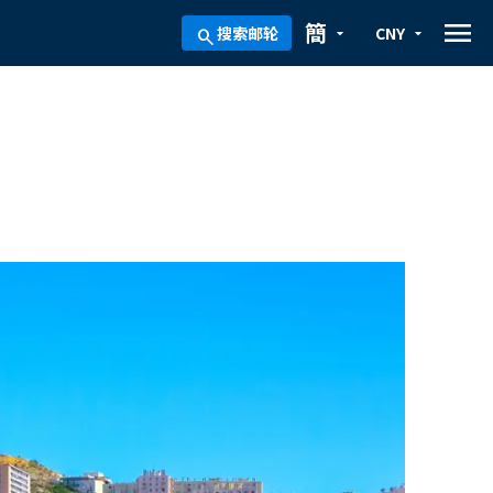
menu
簡
搜索邮轮
CNY
arrow_drop_down
arrow_drop_down
search