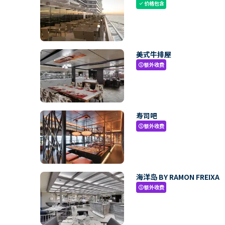
价格包含
check
美式牛排屋
额外收费
paid
寿司吧
额外收费
paid
海洋岛 BY RAMON FREIXA
额外收费
paid