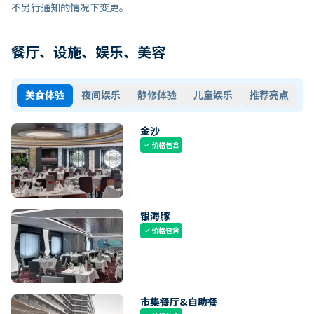
不另行通知的情况下变更。
餐厅、设施、娱乐、美容
美食体验
夜间娱乐
静修体验
儿童娱乐
推荐亮点
金沙
价格包含
check
银海豚
价格包含
check
市集餐厅&自助餐