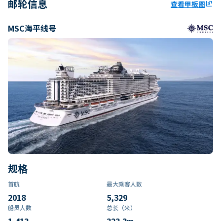
邮轮信息
查看甲板图
ungroup
MSC海平线号
规格
首航
最大乘客人数
2018
5,329
船员人数
总长（米）
1,413
323.3
m