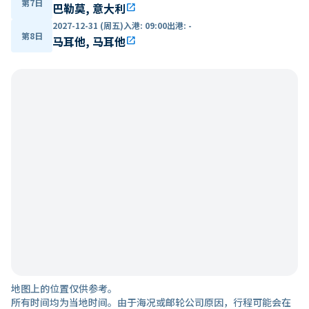
第7日
巴勒莫, 意大利
open_in_new
2027-12-31 (周五)
入港
:
09:00
出港
:
-
第8日
马耳他, 马耳他
open_in_new
地图上的位置仅供参考。
所有时间均为当地时间。由于海况或邮轮公司原因，行程可能会在