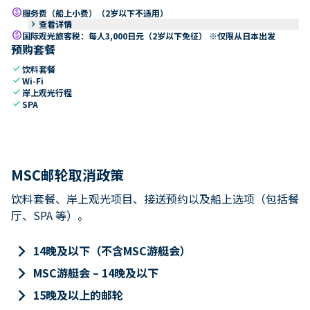
paid
服务费（船上小费）（2岁以下不适用）
keyboard_arrow_right
查看详情
paid
国际观光旅客税：每人3,000日元（2岁以下免征） ※仅限从日本出发
预购套餐
check
饮料套餐
check
Wi-Fi
check
岸上观光行程
check
SPA
MSC邮轮取消政策
饮料套餐、岸上观光项目、接送预约以及船上选项（包括餐
厅、SPA 等）。
keyboard_arrow_right
14晚及以下（不含MSC游艇会）
keyboard_arrow_right
MSC游艇会 – 14晚及以下
keyboard_arrow_right
15晚及以上的邮轮