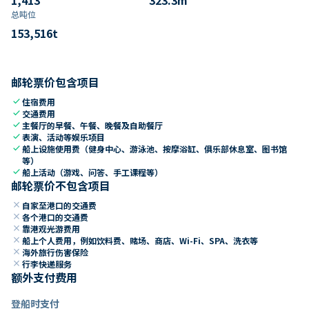
总吨位
153,516
t
邮轮票价包含项目
check
住宿费用
check
交通费用
check
主餐厅的早餐、午餐、晚餐及自助餐厅
check
表演、活动等娱乐项目
check
船上设施使用费（健身中心、游泳池、按摩浴缸、俱乐部休息室、图书馆
等）
check
船上活动（游戏、问答、手工课程等）
邮轮票价不包含项目
close
自家至港口的交通费
close
各个港口的交通费
close
靠港观光游费用
close
船上个人费用，例如饮料费、赌场、商店、Wi-Fi、SPA、洗衣等
close
海外旅行伤害保险
close
行李快递服务
额外支付费用
登船时支付