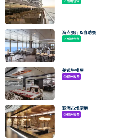
价格包含
check
海点餐厅&自助餐
价格包含
check
美式牛排屋
额外收费
paid
亚洲市场厨房
额外收费
paid