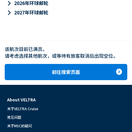
keyboard_arrow_right
2026年环球邮轮
keyboard_arrow_right
2027年环球邮轮
该航次目前已满员。

请考虑选择其他航次，或等待有旅客取消后出现空位。
expand_circle_right
前往搜索页面
About VELTRA
关于VELTRA Cruise
常见问题
关于MSC的疑问