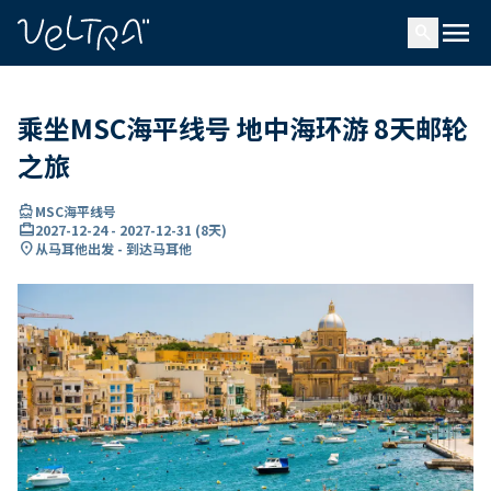
ading...
载
menu
…
search
乘坐MSC海平线号 地中海环游 8天邮轮
之旅
directions_boat
MSC海平线号
card_travel
2027-12-24
-
2027-12-31
(
8天
)
location_on
从马耳他出发 - 到达马耳他