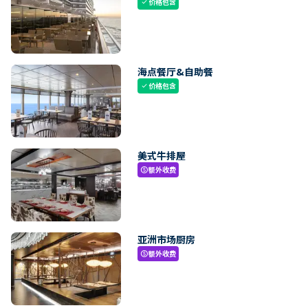
价格包含
check
海点餐厅&自助餐
价格包含
check
美式牛排屋
额外收费
paid
亚洲市场厨房
额外收费
paid