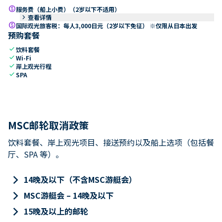
paid
服务费（船上小费）（2岁以下不适用）
keyboard_arrow_right
查看详情
paid
国际观光旅客税：每人3,000日元（2岁以下免征） ※仅限从日本出发
预购套餐
check
饮料套餐
check
Wi-Fi
check
岸上观光行程
check
SPA
MSC邮轮取消政策
饮料套餐、岸上观光项目、接送预约以及船上选项（包括餐
厅、SPA 等）。
keyboard_arrow_right
14晚及以下（不含MSC游艇会）
keyboard_arrow_right
MSC游艇会 – 14晚及以下
keyboard_arrow_right
15晚及以上的邮轮