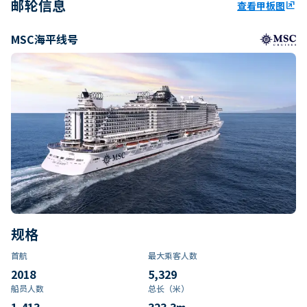
邮轮信息
查看甲板图
ungroup
MSC海平线号
规格
首航
最大乘客人数
2018
5,329
船员人数
总长（米）
1,413
323.3
m