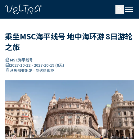
ading...
载
menu
…
search
乘坐MSC海平线号 地中海环游 8日游轮
之旅
directions_boat
MSC海平线号
card_travel
2027-10-12
-
2027-10-19
(
8天
)
location_on
从热那亚出发 - 到达热那亚