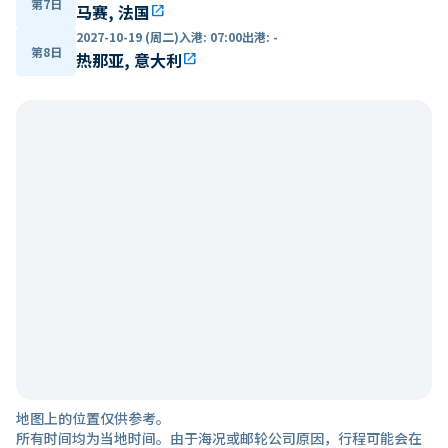
第7日
马赛, 法国
open_in_new
2027-10-19 (周二)
入港
:
07:00
出港
:
-
第8日
热那亚, 意大利
open_in_new
地图上的位置仅供参考。
所有时间均为当地时间。由于海况或邮轮公司原因，行程可能会在