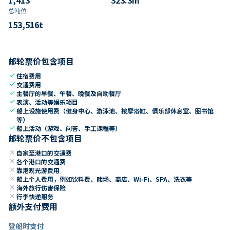
总吨位
153,516
t
邮轮票价包含项目
check
住宿费用
check
交通费用
check
主餐厅的早餐、午餐、晚餐及自助餐厅
check
表演、活动等娱乐项目
check
船上设施使用费（健身中心、游泳池、按摩浴缸、俱乐部休息室、图书馆
等）
check
船上活动（游戏、问答、手工课程等）
邮轮票价不包含项目
close
自家至港口的交通费
close
各个港口的交通费
close
靠港观光游费用
close
船上个人费用，例如饮料费、赌场、商店、Wi-Fi、SPA、洗衣等
close
海外旅行伤害保险
close
行李快递服务
额外支付费用
登船时支付