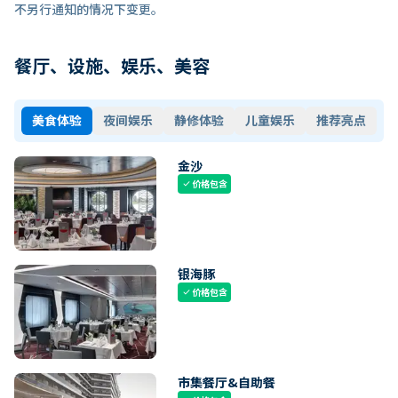
不另行通知的情况下变更。
餐厅、设施、娱乐、美容
美食体验
夜间娱乐
静修体验
儿童娱乐
推荐亮点
金沙
价格包含
check
银海豚
价格包含
check
市集餐厅&自助餐