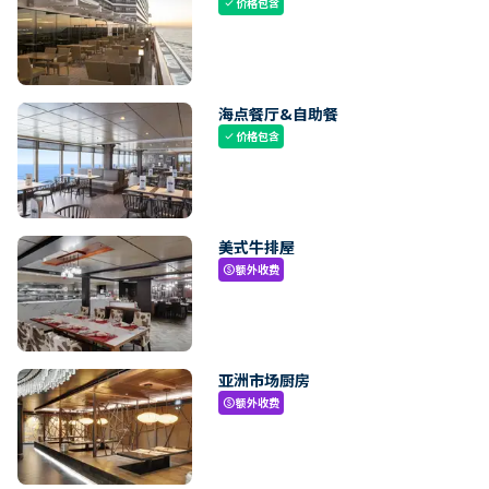
价格包含
check
海点餐厅&自助餐
价格包含
check
美式牛排屋
额外收费
paid
亚洲市场厨房
额外收费
paid