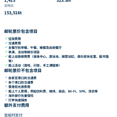
总吨位
153,516
t
邮轮票价包含项目
check
住宿费用
check
交通费用
check
主餐厅的早餐、午餐、晚餐及自助餐厅
check
表演、活动等娱乐项目
check
船上设施使用费（健身中心、游泳池、按摩浴缸、俱乐部休息室、图书馆
等）
check
船上活动（游戏、问答、手工课程等）
邮轮票价不包含项目
close
自家至港口的交通费
close
各个港口的交通费
close
靠港观光游费用
close
船上个人费用，例如饮料费、赌场、商店、Wi-Fi、SPA、洗衣等
close
海外旅行伤害保险
close
行李快递服务
额外支付费用
登船时支付