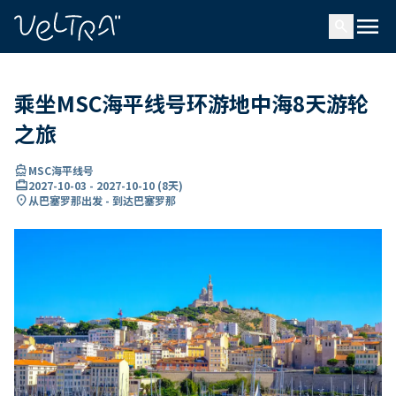
ading...
载
menu
…
search
乘坐MSC海平线号环游地中海8天游轮
之旅
directions_boat
MSC海平线号
card_travel
2027-10-03
-
2027-10-10
(
8天
)
location_on
从巴塞罗那出发 - 到达巴塞罗那