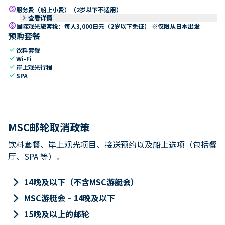
paid
服务费（船上小费）（2岁以下不适用）
keyboard_arrow_right
查看详情
paid
国际观光旅客税：每人3,000日元（2岁以下免征） ※仅限从日本出发
预购套餐
check
饮料套餐
check
Wi-Fi
check
岸上观光行程
check
SPA
MSC邮轮取消政策
饮料套餐、岸上观光项目、接送预约以及船上选项（包括餐
厅、SPA 等）。
keyboard_arrow_right
14晚及以下（不含MSC游艇会）
keyboard_arrow_right
MSC游艇会 – 14晚及以下
keyboard_arrow_right
15晚及以上的邮轮