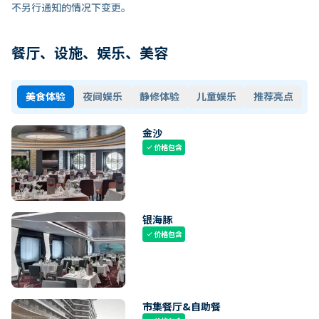
不另行通知的情况下变更。
餐厅、设施、娱乐、美容
美食体验
夜间娱乐
静修体验
儿童娱乐
推荐亮点
金沙
价格包含
check
银海豚
价格包含
check
市集餐厅&自助餐