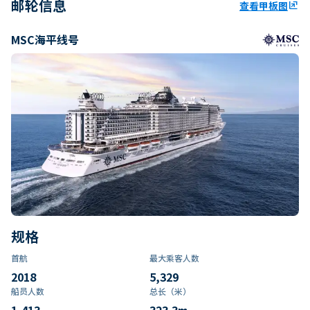
邮轮信息
查看甲板图
ungroup
MSC海平线号
规格
首航
最大乘客人数
2018
5,329
船员人数
总长（米）
1,413
323.3
m