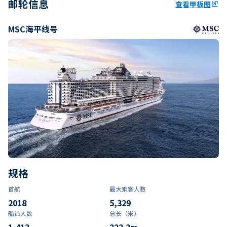
邮轮信息
查看甲板图
ungroup
MSC海平线号
规格
首航
最大乘客人数
2018
5,329
船员人数
总长（米）
1,413
323.3
m