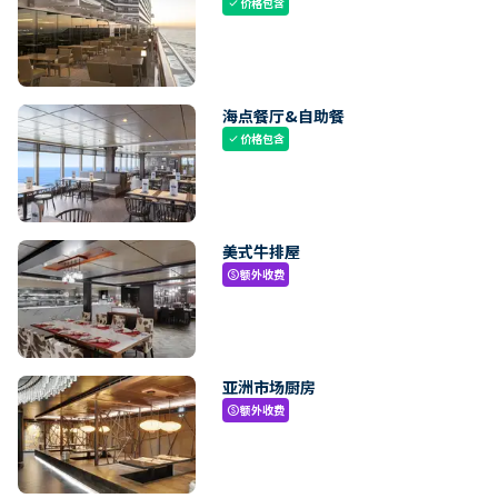
价格包含
check
海点餐厅&自助餐
价格包含
check
美式牛排屋
额外收费
paid
亚洲市场厨房
额外收费
paid