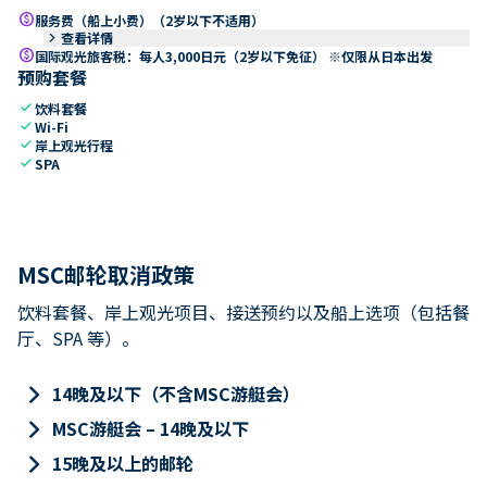
paid
服务费（船上小费）（2岁以下不适用）
keyboard_arrow_right
查看详情
paid
国际观光旅客税：每人3,000日元（2岁以下免征） ※仅限从日本出发
预购套餐
check
饮料套餐
check
Wi-Fi
check
岸上观光行程
check
SPA
MSC邮轮取消政策
饮料套餐、岸上观光项目、接送预约以及船上选项（包括餐
厅、SPA 等）。
keyboard_arrow_right
14晚及以下（不含MSC游艇会）
keyboard_arrow_right
MSC游艇会 – 14晚及以下
keyboard_arrow_right
15晚及以上的邮轮