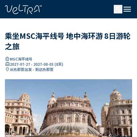
ading...
载
menu
…
search
乘坐MSC海平线号 地中海环游 8日游轮
之旅
directions_boat
MSC海平线号
card_travel
2027-07-27
-
2027-08-03
(
8天
)
location_on
从热那亚出发 - 到达热那亚