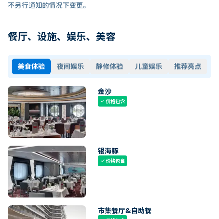
不另行通知的情况下变更。
餐厅、设施、娱乐、美容
美食体验
夜间娱乐
静修体验
儿童娱乐
推荐亮点
金沙
价格包含
check
银海豚
价格包含
check
市集餐厅&自助餐