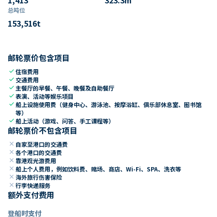
总吨位
153,516
t
邮轮票价包含项目
check
住宿费用
check
交通费用
check
主餐厅的早餐、午餐、晚餐及自助餐厅
check
表演、活动等娱乐项目
check
船上设施使用费（健身中心、游泳池、按摩浴缸、俱乐部休息室、图书馆
等）
check
船上活动（游戏、问答、手工课程等）
邮轮票价不包含项目
close
自家至港口的交通费
close
各个港口的交通费
close
靠港观光游费用
close
船上个人费用，例如饮料费、赌场、商店、Wi-Fi、SPA、洗衣等
close
海外旅行伤害保险
close
行李快递服务
额外支付费用
登船时支付