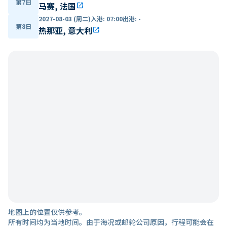
第7日
马赛, 法国
open_in_new
2027-08-03 (周二)
入港
:
07:00
出港
:
-
第8日
热那亚, 意大利
open_in_new
地图上的位置仅供参考。
所有时间均为当地时间。由于海况或邮轮公司原因，行程可能会在