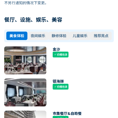
不另行通知的情况下变更。
餐厅、设施、娱乐、美容
美食体验
夜间娱乐
静修体验
儿童娱乐
推荐亮点
金沙
价格包含
check
银海豚
价格包含
check
市集餐厅&自助餐