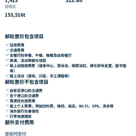
总吨位
153,516
t
邮轮票价包含项目
check
住宿费用
check
交通费用
check
主餐厅的早餐、午餐、晚餐及自助餐厅
check
表演、活动等娱乐项目
check
船上设施使用费（健身中心、游泳池、按摩浴缸、俱乐部休息室、图书馆
等）
check
船上活动（游戏、问答、手工课程等）
邮轮票价不包含项目
close
自家至港口的交通费
close
各个港口的交通费
close
靠港观光游费用
close
船上个人费用，例如饮料费、赌场、商店、Wi-Fi、SPA、洗衣等
close
海外旅行伤害保险
close
行李快递服务
额外支付费用
登船时支付