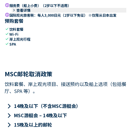
paid
服务费（船上小费）（2岁以下不适用）
keyboard_arrow_right
查看详情
paid
国际观光旅客税：每人3,000日元（2岁以下免征） ※仅限从日本出发
预购套餐
check
饮料套餐
check
Wi-Fi
check
岸上观光行程
check
SPA
MSC邮轮取消政策
饮料套餐、岸上观光项目、接送预约以及船上选项（包括餐
厅、SPA 等）。
keyboard_arrow_right
14晚及以下（不含MSC游艇会）
keyboard_arrow_right
MSC游艇会 – 14晚及以下
keyboard_arrow_right
15晚及以上的邮轮