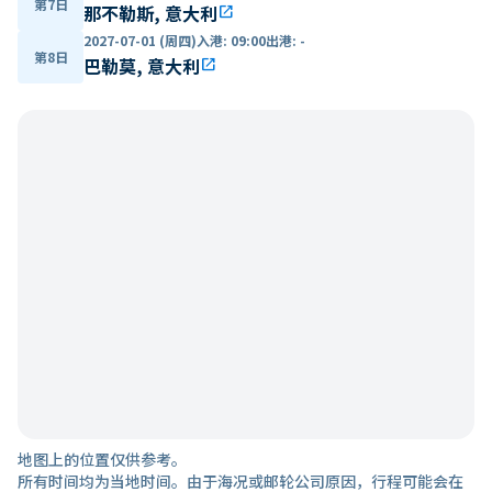
第7日
那不勒斯, 意大利
open_in_new
2027-07-01 (周四)
入港
:
09:00
出港
:
-
第8日
巴勒莫, 意大利
open_in_new
地图上的位置仅供参考。
所有时间均为当地时间。由于海况或邮轮公司原因，行程可能会在