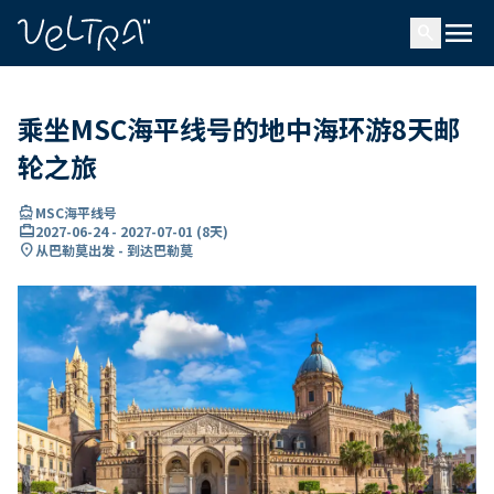
ading...
载
menu
…
search
乘坐MSC海平线号的地中海环游8天邮
轮之旅
directions_boat
MSC海平线号
card_travel
2027-06-24
-
2027-07-01
(
8天
)
location_on
从巴勒莫出发 - 到达巴勒莫