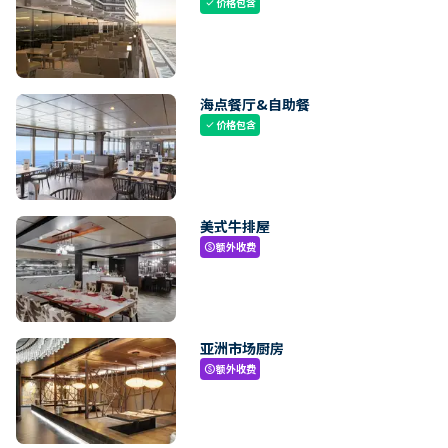
价格包含
check
海点餐厅&自助餐
价格包含
check
美式牛排屋
额外收费
paid
亚洲市场厨房
额外收费
paid