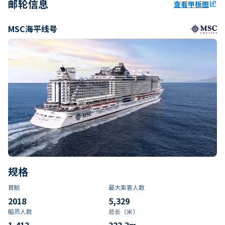
邮轮信息
查看甲板图
ungroup
MSC海平线号
规格
首航
最大乘客人数
2018
5,329
船员人数
总长（米）
1,413
323.3
m