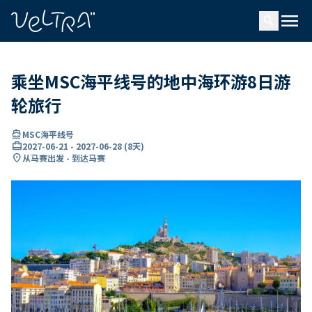
ading...
载
menu
…
search
乘坐MSC海平线号的地中海环游8日游
轮旅行
directions_boat
MSC海平线号
card_travel
2027-06-21
-
2027-06-28
(
8天
)
location_on
从马赛出发 - 到达马赛