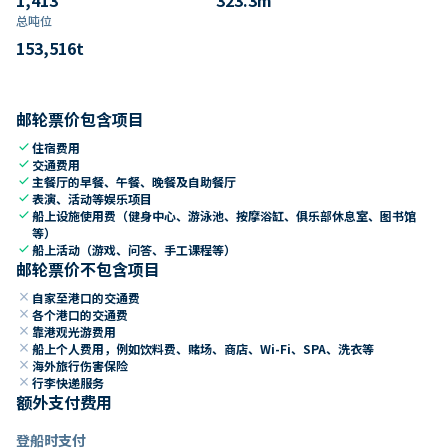
总吨位
153,516
t
邮轮票价包含项目
check
住宿费用
check
交通费用
check
主餐厅的早餐、午餐、晚餐及自助餐厅
check
表演、活动等娱乐项目
check
船上设施使用费（健身中心、游泳池、按摩浴缸、俱乐部休息室、图书馆
等）
check
船上活动（游戏、问答、手工课程等）
邮轮票价不包含项目
close
自家至港口的交通费
close
各个港口的交通费
close
靠港观光游费用
close
船上个人费用，例如饮料费、赌场、商店、Wi-Fi、SPA、洗衣等
close
海外旅行伤害保险
close
行李快递服务
额外支付费用
登船时支付