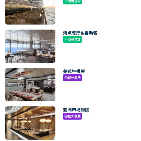
价格包含
check
海点餐厅&自助餐
价格包含
check
美式牛排屋
额外收费
paid
亚洲市场厨房
额外收费
paid