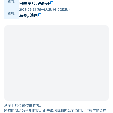
第7日
巴塞罗那, 西班牙
open_in_new
2027-06-28 (周一)
入港
:
08:00
出港
:
-
第8日
马赛, 法国
open_in_new
地图上的位置仅供参考。
所有时间均为当地时间。由于海况或邮轮公司原因，行程可能会在