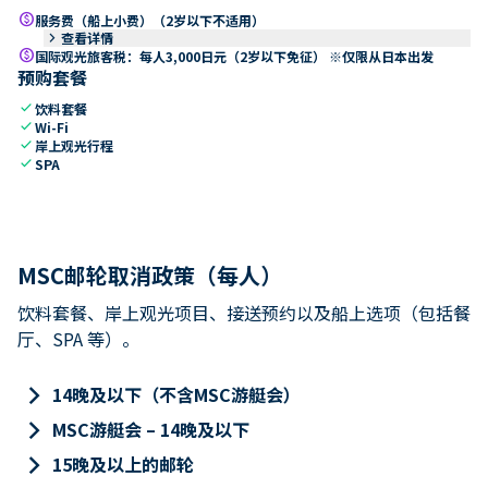
paid
服务费（船上小费）（2岁以下不适用）
keyboard_arrow_right
查看详情
paid
国际观光旅客税：每人3,000日元（2岁以下免征） ※仅限从日本出发
预购套餐
check
饮料套餐
check
Wi-Fi
check
岸上观光行程
check
SPA
MSC邮轮取消政策（每人）
饮料套餐、岸上观光项目、接送预约以及船上选项（包括餐
厅、SPA 等）。
keyboard_arrow_right
14晚及以下（不含MSC游艇会）
keyboard_arrow_right
MSC游艇会 – 14晚及以下
keyboard_arrow_right
15晚及以上的邮轮