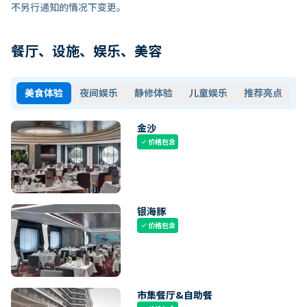
不另行通知的情况下变更。
餐厅、设施、娱乐、美容
美食体验
夜间娱乐
静修体验
儿童娱乐
推荐亮点
金沙
价格包含
check
银海豚
价格包含
check
市集餐厅&自助餐