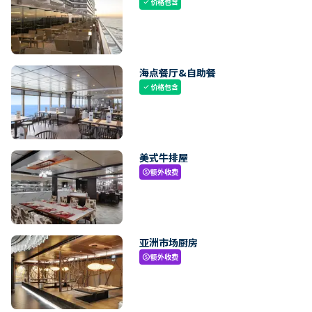
价格包含
check
海点餐厅&自助餐
价格包含
check
美式牛排屋
额外收费
paid
亚洲市场厨房
额外收费
paid