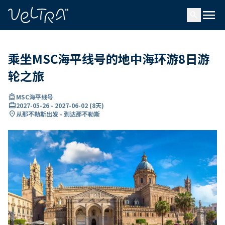
ading...
载
menu
…
search
乘坐MSC海平线号的地中海环游8日游
轮之旅
directions_boat
MSC海平线号
card_travel
2027-05-26
-
2027-06-02
(
8天
)
location_on
从那不勒斯出发 - 到达那不勒斯