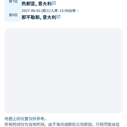
第7日
热那亚, 意大利
open_in_new
2027-06-02 (周三)
入港
:
13:00
出港
:
-
第8日
那不勒斯, 意大利
open_in_new
地图上的位置仅供参考。
所有时间均为当地时间。由于海况或邮轮公司原因，行程可能会在