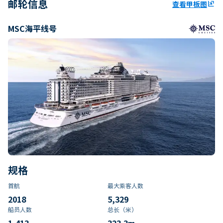
邮轮信息
查看甲板图
ungroup
MSC海平线号
规格
首航
最大乘客人数
2018
5,329
船员人数
总长（米）
1,413
323.3
m