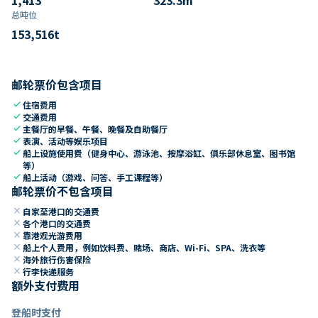
总吨位
153,516
t
邮轮票价包含项目
check
住宿费用
check
交通费用
check
主餐厅的早餐、午餐、晚餐及自助餐厅
check
表演、活动等娱乐项目
check
船上设施使用费（健身中心、游泳池、按摩浴缸、俱乐部休息室、图书馆
等）
check
船上活动（游戏、问答、手工课程等）
邮轮票价不包含项目
close
自家至港口的交通费
close
各个港口的交通费
close
靠港观光游费用
close
船上个人费用，例如饮料费、赌场、商店、Wi-Fi、SPA、洗衣等
close
海外旅行伤害保险
close
行李快递服务
额外支付费用
登船时支付