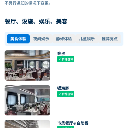
不另行通知的情况下变更。
餐厅、设施、娱乐、美容
美食体验
夜间娱乐
静修体验
儿童娱乐
推荐亮点
金沙
价格包含
check
银海豚
价格包含
check
市集餐厅&自助餐