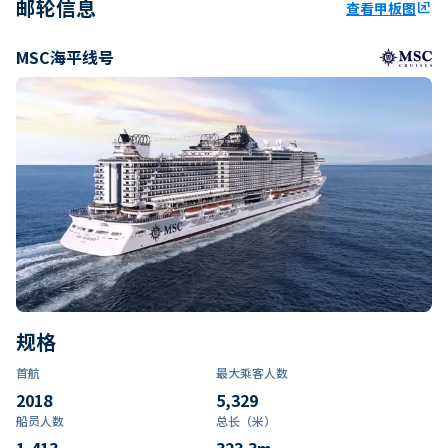
邮轮信息
查看甲板图
ungroup
MSC海平线号
规格
首航
最大乘客人数
2018
5,329
船员人数
总长（米）
1,413
323.3
m