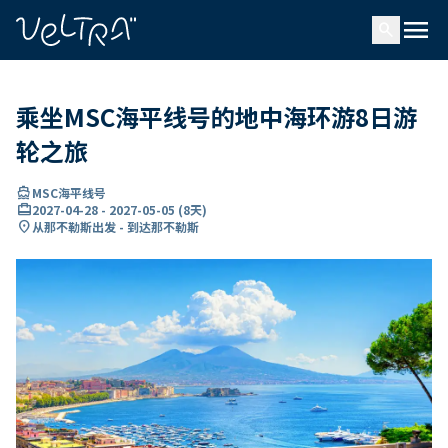
ading...
载
menu
…
search
乘坐MSC海平线号的地中海环游8日游
轮之旅
directions_boat
MSC海平线号
card_travel
2027-04-28
-
2027-05-05
(
8天
)
location_on
从那不勒斯出发 - 到达那不勒斯