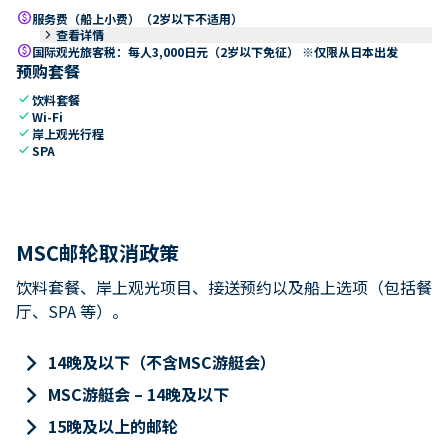
paid
服务费（船上小费）（2岁以下不适用）
keyboard_arrow_right
查看详情
paid
国际观光旅客税：每人3,000日元（2岁以下免征） ※仅限从日本出发
预购套餐
check
饮料套餐
check
Wi-Fi
check
岸上观光行程
check
SPA
MSC邮轮取消政策
饮料套餐、岸上观光项目、接送预约以及船上选项（包括餐
厅、SPA 等）。
keyboard_arrow_right
14晚及以下（不含MSC游艇会）
keyboard_arrow_right
MSC游艇会 – 14晚及以下
keyboard_arrow_right
15晚及以上的邮轮