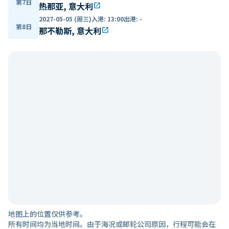
第7日
热那亚, 意大利
open_in_new
2027-05-05 (周三)
入港
:
13:00
出港
:
-
第8日
那不勒斯, 意大利
open_in_new
地图上的位置仅供参考。
所有时间均为当地时间。由于海况或邮轮公司原因，行程可能会在