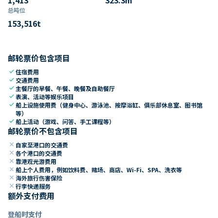
总吨位
153,516
t
邮轮票价包含项目
check
住宿费用
check
交通费用
check
主餐厅的早餐、午餐、晚餐及自助餐厅
check
表演、活动等娱乐项目
check
船上设施使用费（健身中心、游泳池、按摩浴缸、俱乐部休息室、图书馆
等）
check
船上活动（游戏、问答、手工课程等）
邮轮票价不包含项目
close
自家至港口的交通费
close
各个港口的交通费
close
靠港观光游费用
close
船上个人费用，例如饮料费、赌场、商店、Wi-Fi、SPA、洗衣等
close
海外旅行伤害保险
close
行李快递服务
额外支付费用
登船时支付