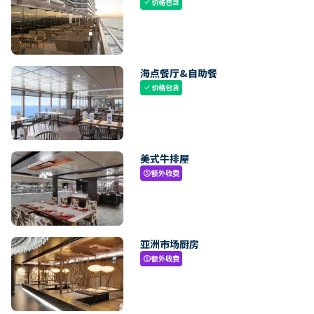
价格包含
check
海点餐厅&自助餐
价格包含
check
美式牛排屋
额外收费
paid
亚洲市场厨房
额外收费
paid