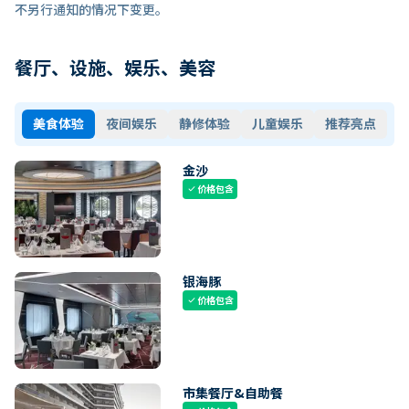
不另行通知的情况下变更。
餐厅、设施、娱乐、美容
美食体验
夜间娱乐
静修体验
儿童娱乐
推荐亮点
金沙
价格包含
check
银海豚
价格包含
check
市集餐厅&自助餐