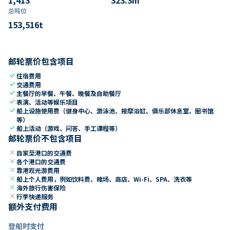
总吨位
153,516
t
邮轮票价包含项目
check
住宿费用
check
交通费用
check
主餐厅的早餐、午餐、晚餐及自助餐厅
check
表演、活动等娱乐项目
check
船上设施使用费（健身中心、游泳池、按摩浴缸、俱乐部休息室、图书馆
等）
check
船上活动（游戏、问答、手工课程等）
邮轮票价不包含项目
close
自家至港口的交通费
close
各个港口的交通费
close
靠港观光游费用
close
船上个人费用，例如饮料费、赌场、商店、Wi-Fi、SPA、洗衣等
close
海外旅行伤害保险
close
行李快递服务
额外支付费用
登船时支付