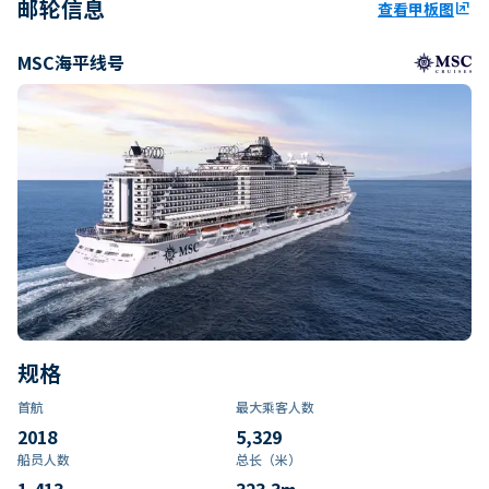
邮轮信息
查看甲板图
ungroup
MSC海平线号
规格
首航
最大乘客人数
2018
5,329
船员人数
总长（米）
1,413
323.3
m