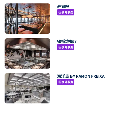
寿司吧
额外收费
paid
铁板烧餐厅
额外收费
paid
海洋岛 BY RAMON FREIXA
额外收费
paid