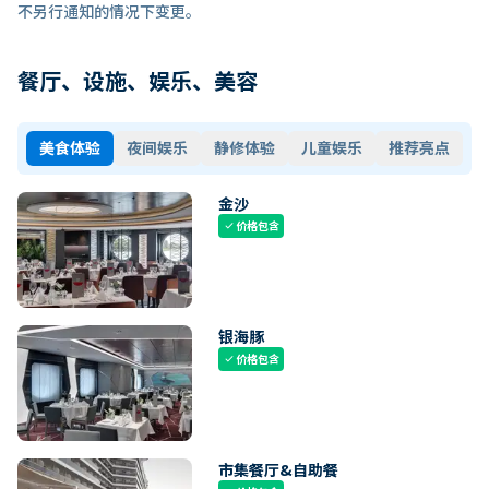
不另行通知的情况下变更。
餐厅、设施、娱乐、美容
美食体验
夜间娱乐
静修体验
儿童娱乐
推荐亮点
金沙
价格包含
check
银海豚
价格包含
check
市集餐厅&自助餐