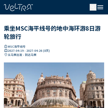
ading...
载
menu
…
search
乘坐MSC海平线号的地中海环游8日游
轮旅行
directions_boat
MSC海平线号
card_travel
2027-04-19
-
2027-04-26
(
8天
)
location_on
从马赛出发 - 到达马赛