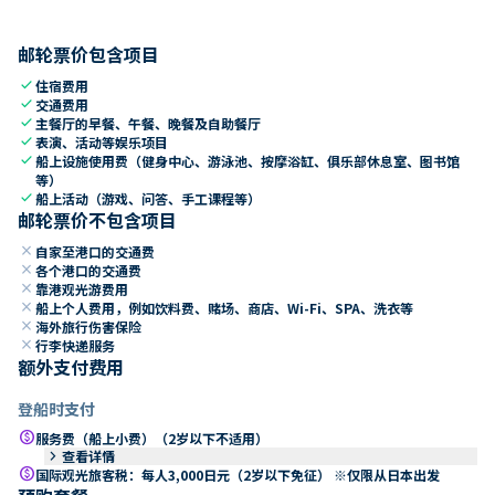
邮轮票价包含项目
check
住宿费用
check
交通费用
check
主餐厅的早餐、午餐、晚餐及自助餐厅
check
表演、活动等娱乐项目
check
船上设施使用费（健身中心、游泳池、按摩浴缸、俱乐部休息室、图书馆
等）
check
船上活动（游戏、问答、手工课程等）
邮轮票价不包含项目
close
自家至港口的交通费
close
各个港口的交通费
close
靠港观光游费用
close
船上个人费用，例如饮料费、赌场、商店、Wi-Fi、SPA、洗衣等
close
海外旅行伤害保险
close
行李快递服务
额外支付费用
登船时支付
paid
服务费（船上小费）（2岁以下不适用）
keyboard_arrow_right
查看详情
paid
国际观光旅客税：每人3,000日元（2岁以下免征） ※仅限从日本出发