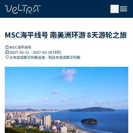
ading...
载
menu
…
search
MSC海平线号 南美洲环游 8天游轮之旅
directions_boat
MSC海平线号
card_travel
2027-02-11
-
2027-02-18
(
8天
)
location_on
从布宜诺斯艾利斯出发 - 到达布宜诺斯艾利斯