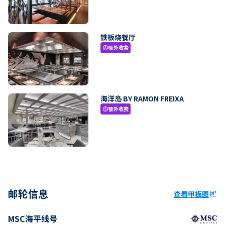
铁板烧餐厅
额外收费
paid
海洋岛 BY RAMON FREIXA
额外收费
paid
邮轮信息
查看甲板图
ungroup
MSC海平线号