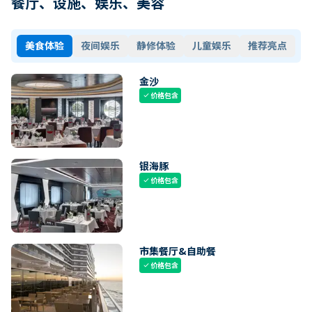
餐厅、设施、娱乐、美容
美食体验
夜间娱乐
静修体验
儿童娱乐
推荐亮点
金沙
价格包含
check
银海豚
价格包含
check
市集餐厅&自助餐
价格包含
check