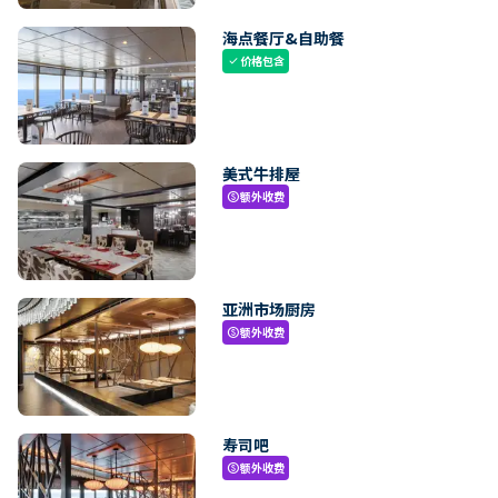
海点餐厅&自助餐
价格包含
check
美式牛排屋
额外收费
paid
亚洲市场厨房
额外收费
paid
寿司吧
额外收费
paid