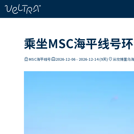
ading...
载
…
乘坐MSC海平线号
directions_boat
card_travel
location_on
MSC海平线号
2026-12-06
-
2026-12-14
(
9天
)
从坎博里乌海