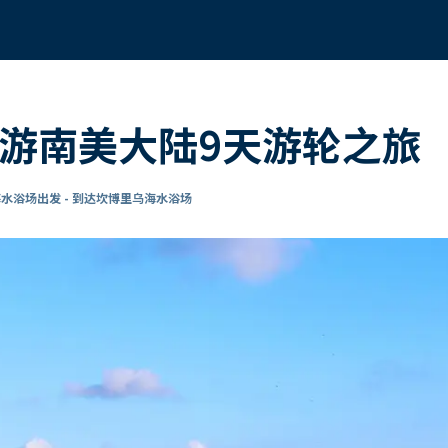
环游南美大陆9天游轮之旅
水浴场出发 - 到达坎博里乌海水浴场