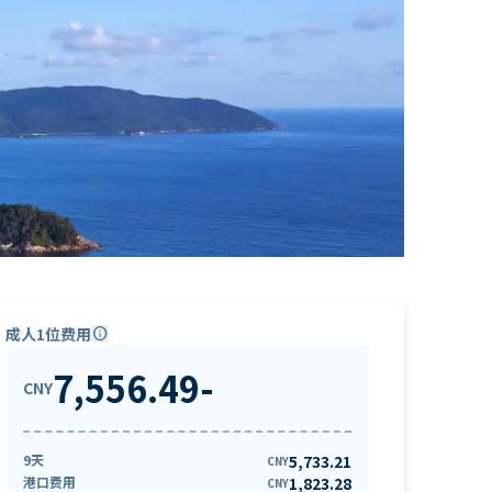
成人1位费用
info
7,556.49
-
CNY
9天
5,733.21
CNY
港口费用
1,823.28
CNY