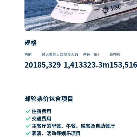
规格
首航
最大乘客人数
船员人数
总长（米）
总吨位
2018
5,329
1,413
323.3
m
153,51
邮轮票价包含项目
check
住宿费用
check
交通费用
check
主餐厅的早餐、午餐、晚餐及自助餐厅
check
表演、活动等娱乐项目