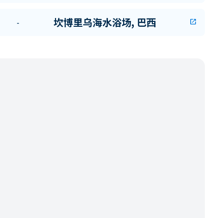
坎博里乌海水浴场, 巴西
-
open_in_new