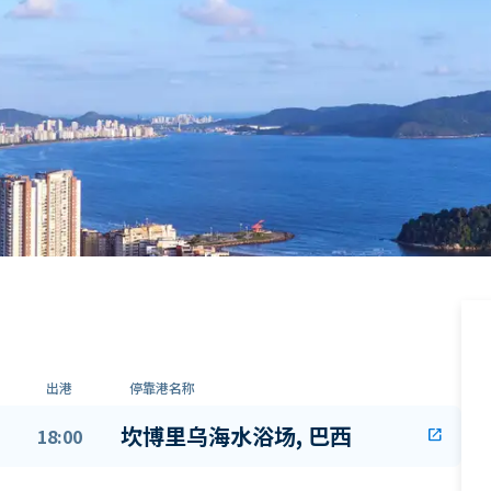
出港
停靠港名称
坎博里乌海水浴场, 巴西
18:00
open_in_new