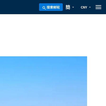
menu
簡
搜索邮轮
CNY
arrow_drop_down
arrow_drop_down
search