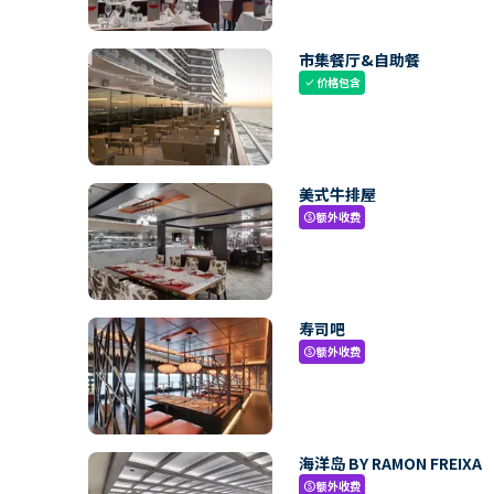
市集餐厅&自助餐
价格包含
check
美式牛排屋
额外收费
paid
寿司吧
额外收费
paid
海洋岛 BY RAMON FREIXA
额外收费
paid