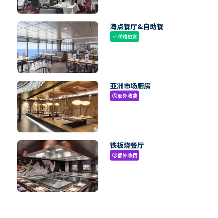
海点餐厅&自助餐
价格包含
check
亚洲市场厨房
额外收费
paid
铁板烧餐厅
额外收费
paid