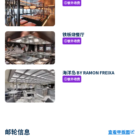
额外收费
paid
铁板烧餐厅
额外收费
paid
海洋岛 BY RAMON FREIXA
额外收费
paid
邮轮信息
查看甲板图
ungroup