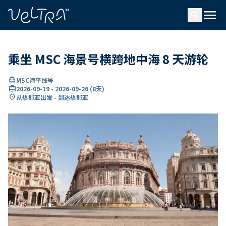
ading...
载
menu
…
search
乘坐 MSC 海景号横跨地中海 8 天游轮
directions_boat
MSC海平线号
card_travel
2026-09-19
-
2026-09-26
(
8天
)
location_on
从热那亚出发 - 到达热那亚