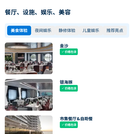
餐厅、设施、娱乐、美容
美食体验
夜间娱乐
静修体验
儿童娱乐
推荐亮点
金沙
价格包含
check
银海豚
价格包含
check
市集餐厅&自助餐
价格包含
check