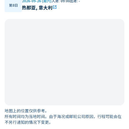
2026-09-26 (周六)
入港
:
09:00
出港
:
-
第8日
热那亚, 意大利
open_in_new
地图上的位置仅供参考。
所有时间均为当地时间。由于海况或邮轮公司原因，行程可能会在
不另行通知的情况下变更。