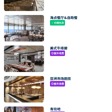
海点餐厅&自助餐
价格包含
check
美式牛排屋
额外收费
paid
亚洲市场厨房
额外收费
paid
寿司吧