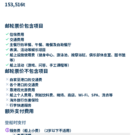
153,516
t
邮轮票价包含项目
check
住宿费用
check
交通费用
check
主餐厅的早餐、午餐、晚餐及自助餐厅
check
表演、活动等娱乐项目
check
船上设施使用费（健身中心、游泳池、按摩浴缸、俱乐部休息室、图书馆
等）
check
船上活动（游戏、问答、手工课程等）
邮轮票价不包含项目
close
自家至港口的交通费
close
各个港口的交通费
close
靠港观光游费用
close
船上个人费用，例如饮料费、赌场、商店、Wi-Fi、SPA、洗衣等
close
海外旅行伤害保险
close
行李快递服务
额外支付费用
登船时支付
paid
服务费（船上小费）（2岁以下不适用）