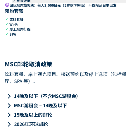
keyboard_arrow_right
查看详情
paid
国际观光旅客税：每人3,000日元（2岁以下免征） ※仅限从日本出发
预购套餐
check
饮料套餐
check
Wi-Fi
check
岸上观光行程
check
SPA
MSC邮轮取消政策
饮料套餐、岸上观光项目、接送预约以及船上选项（包括餐
厅、SPA 等）。
keyboard_arrow_right
14晚及以下（不含MSC游艇会）
keyboard_arrow_right
MSC游艇会 – 14晚及以下
keyboard_arrow_right
15晚及以上的邮轮
keyboard_arrow_right
2026年环球邮轮