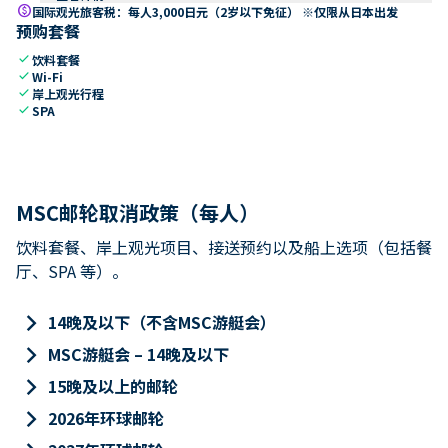
paid
国际观光旅客税：每人3,000日元（2岁以下免征） ※仅限从日本出发
预购套餐
check
饮料套餐
check
Wi-Fi
check
岸上观光行程
check
SPA
MSC邮轮取消政策（每人）
饮料套餐、岸上观光项目、接送预约以及船上选项（包括餐
厅、SPA 等）。
keyboard_arrow_right
14晚及以下（不含MSC游艇会）
keyboard_arrow_right
MSC游艇会 – 14晚及以下
keyboard_arrow_right
15晚及以上的邮轮
keyboard_arrow_right
2026年环球邮轮