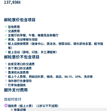
137,936
t
邮轮票价包含项目
check
住宿费用
check
交通费用
check
主餐厅的早餐、午餐、晚餐及自助餐厅
check
表演、活动等娱乐项目
check
船上设施使用费（健身中心、游泳池、按摩浴缸、俱乐部休息室、图书馆
等）
check
船上活动（游戏、问答、手工课程等）
邮轮票价不包含项目
close
自家至港口的交通费
close
各个港口的交通费
close
靠港观光游费用
close
船上个人费用，例如饮料费、赌场、商店、Wi-Fi、SPA、洗衣等
close
海外旅行伤害保险
close
行李快递服务
额外支付费用
登船时支付
paid
服务费（船上小费）（2岁以下不适用）
keyboard_arrow_right
查看详情