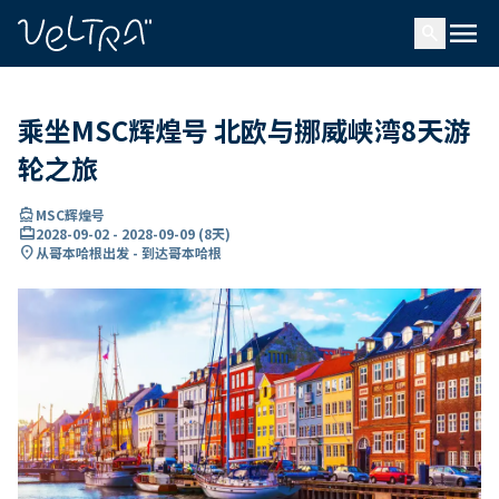
ading...
载
menu
…
search
乘坐MSC辉煌号 北欧与挪威峡湾8天游
轮之旅
directions_boat
MSC辉煌号
card_travel
2028-09-02
-
2028-09-09
(
8天
)
location_on
从哥本哈根出发 - 到达哥本哈根