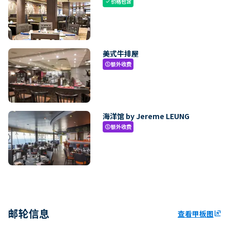
价格包含
check
美式牛排屋
额外收费
paid
海洋馆 by Jereme LEUNG
额外收费
paid
邮轮信息
查看甲板图
ungroup