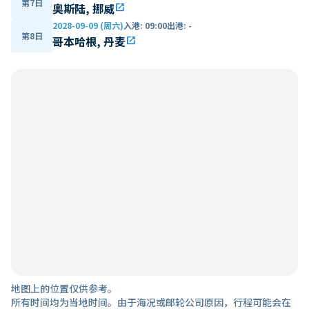
第7日
奥斯陆, 挪威
open_in_new
2028-09-09 (周六)
入港
:
09:00
出港
:
-
第8日
哥本哈根, 丹麦
open_in_new
地图上的位置仅供参考。
所有时间均为当地时间。由于海况或邮轮公司原因，行程可能会在