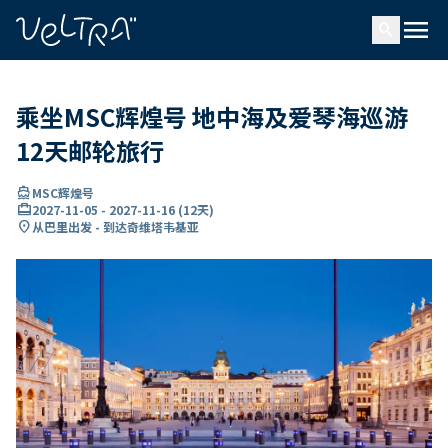
ading...
载
menu
…
search
乘坐MSC辉煌号 地中海及爱琴海巡游
12天邮轮旅行
directions_boat
MSC辉煌号
card_travel
2027-11-05
-
2027-11-16
(
12天
)
location_on
从巴里出发 - 到达奇维塔韦基亚