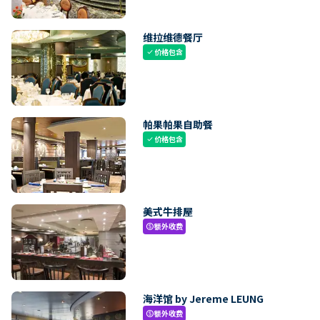
维拉维德餐厅
价格包含
check
帕果帕果自助餐
价格包含
check
美式牛排屋
额外收费
paid
海洋馆 by Jereme LEUNG
额外收费
paid