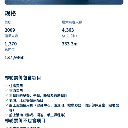
规格
首航
最大乘客人数
2009
4,363
船员人数
总长（米）
1,370
333.3
m
总吨位
137,936
t
邮轮票价包含项目
check
住宿费用
check
交通费用
check
主餐厅的早餐、午餐、晚餐及自助餐厅
check
表演、活动等娱乐项目
check
船上设施使用费（健身中心、游泳池、按摩浴缸、俱乐部休息室、图书馆
等）
check
船上活动（游戏、问答、手工课程等）
邮轮票价不包含项目