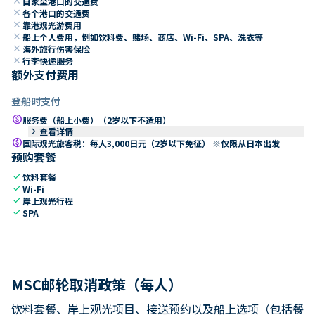
close
自家至港口的交通费
close
各个港口的交通费
close
靠港观光游费用
close
船上个人费用，例如饮料费、赌场、商店、Wi-Fi、SPA、洗衣等
close
海外旅行伤害保险
close
行李快递服务
额外支付费用
登船时支付
paid
服务费（船上小费）（2岁以下不适用）
keyboard_arrow_right
查看详情
paid
国际观光旅客税：每人3,000日元（2岁以下免征） ※仅限从日本出发
预购套餐
check
饮料套餐
check
Wi-Fi
check
岸上观光行程
check
SPA
MSC邮轮取消政策（每人）
饮料套餐、岸上观光项目、接送预约以及船上选项（包括餐