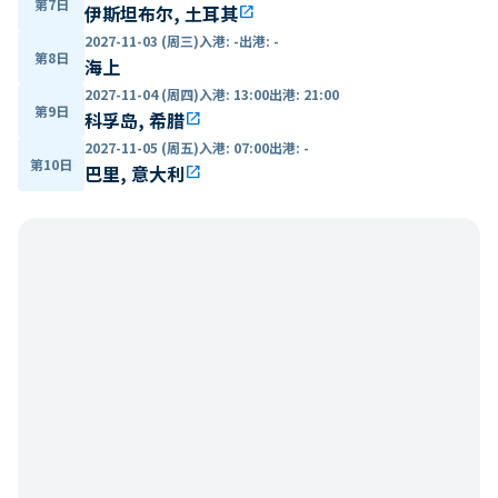
第7日
伊斯坦布尔, 土耳其
open_in_new
2027-11-03 (周三)
入港
:
-
出港
:
-
第8日
海上
2027-11-04 (周四)
入港
:
13:00
出港
:
21:00
第9日
科孚岛, 希腊
open_in_new
2027-11-05 (周五)
入港
:
07:00
出港
:
-
第10日
巴里, 意大利
open_in_new