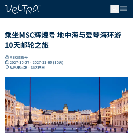
ading...
载
menu
…
search
乘坐MSC辉煌号 地中海与爱琴海环游
10天邮轮之旅
directions_boat
MSC辉煌号
card_travel
2027-10-27
-
2027-11-05
(
10天
)
location_on
从巴里出发 - 到达巴里