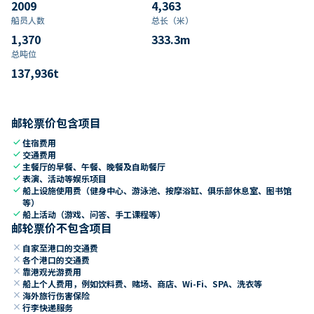
2009
4,363
船员人数
总长（米）
1,370
333.3
m
总吨位
137,936
t
邮轮票价包含项目
check
住宿费用
check
交通费用
check
主餐厅的早餐、午餐、晚餐及自助餐厅
check
表演、活动等娱乐项目
check
船上设施使用费（健身中心、游泳池、按摩浴缸、俱乐部休息室、图书馆
等）
check
船上活动（游戏、问答、手工课程等）
邮轮票价不包含项目
close
自家至港口的交通费
close
各个港口的交通费
close
靠港观光游费用
close
船上个人费用，例如饮料费、赌场、商店、Wi-Fi、SPA、洗衣等
close
海外旅行伤害保险
close
行李快递服务