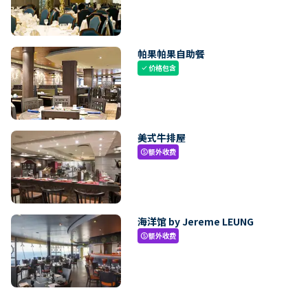
帕果帕果自助餐
价格包含
check
美式牛排屋
额外收费
paid
海洋馆 by Jereme LEUNG
额外收费
paid