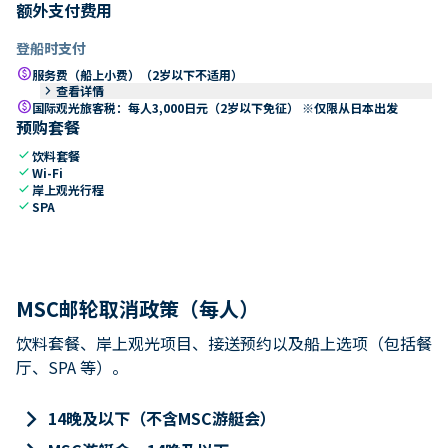
额外支付费用
登船时支付
paid
服务费（船上小费）（2岁以下不适用）
keyboard_arrow_right
查看详情
paid
国际观光旅客税：每人3,000日元（2岁以下免征） ※仅限从日本出发
预购套餐
check
饮料套餐
check
Wi-Fi
check
岸上观光行程
check
SPA
MSC邮轮取消政策（每人）
饮料套餐、岸上观光项目、接送预约以及船上选项（包括餐
厅、SPA 等）。
keyboard_arrow_right
14晚及以下（不含MSC游艇会）