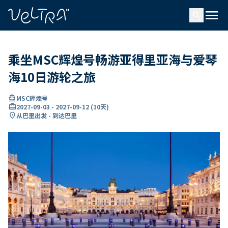
ading...
载
menu
…
search
乘坐MSC辉煌号畅游亚得里亚海与爱琴
海10日游轮之旅
directions_boat
MSC辉煌号
card_travel
2027-09-03
-
2027-09-12
(
10天
)
location_on
从巴里出发 - 到达巴里