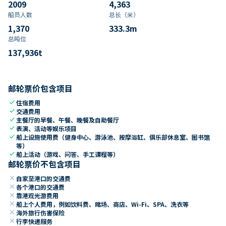
2009
4,363
船员人数
总长（米）
1,370
333.3
m
总吨位
137,936
t
邮轮票价包含项目
check
住宿费用
check
交通费用
check
主餐厅的早餐、午餐、晚餐及自助餐厅
check
表演、活动等娱乐项目
check
船上设施使用费（健身中心、游泳池、按摩浴缸、俱乐部休息室、图书馆
等）
check
船上活动（游戏、问答、手工课程等）
邮轮票价不包含项目
close
自家至港口的交通费
close
各个港口的交通费
close
靠港观光游费用
close
船上个人费用，例如饮料费、赌场、商店、Wi-Fi、SPA、洗衣等
close
海外旅行伤害保险
close
行李快递服务