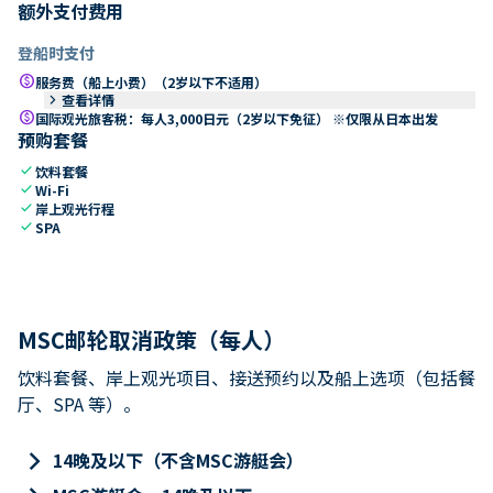
额外支付费用
登船时支付
paid
服务费（船上小费）（2岁以下不适用）
keyboard_arrow_right
查看详情
paid
国际观光旅客税：每人3,000日元（2岁以下免征） ※仅限从日本出发
预购套餐
check
饮料套餐
check
Wi-Fi
check
岸上观光行程
check
SPA
MSC邮轮取消政策（每人）
饮料套餐、岸上观光项目、接送预约以及船上选项（包括餐
厅、SPA 等）。
keyboard_arrow_right
14晚及以下（不含MSC游艇会）