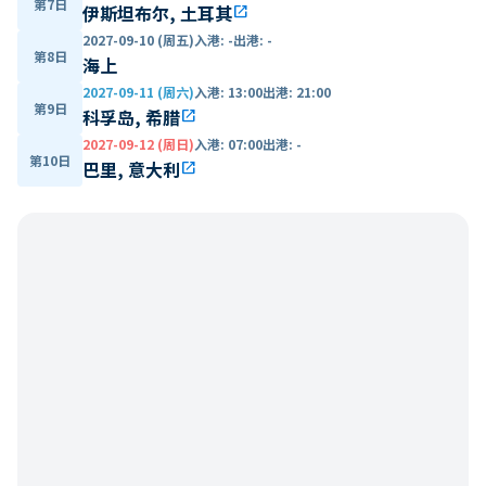
第7日
伊斯坦布尔, 土耳其
open_in_new
2027-09-10 (周五)
入港
:
-
出港
:
-
第8日
海上
2027-09-11 (周六)
入港
:
13:00
出港
:
21:00
第9日
科孚岛, 希腊
open_in_new
2027-09-12 (周日)
入港
:
07:00
出港
:
-
第10日
巴里, 意大利
open_in_new