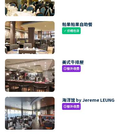
帕果帕果自助餐
价格包含
check
美式牛排屋
额外收费
paid
海洋馆 by Jereme LEUNG
额外收费
paid