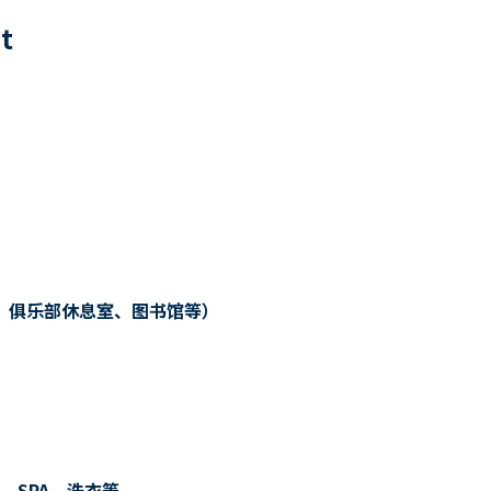
6
t
、俱乐部休息室、图书馆等）
、SPA、洗衣等