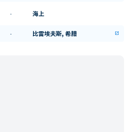
海上
-
比雷埃夫斯, 希腊
-
open_in_new