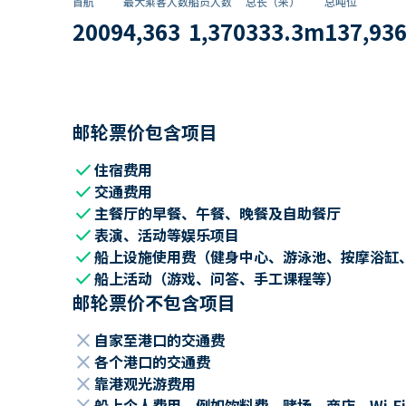
首航
最大乘客人数
船员人数
总长（米）
总吨位
2009
4,363
1,370
333.3
m
137,93
邮轮票价包含项目
check
住宿费用
check
交通费用
check
主餐厅的早餐、午餐、晚餐及自助餐厅
check
表演、活动等娱乐项目
check
船上设施使用费（健身中心、游泳池、按摩浴缸
check
船上活动（游戏、问答、手工课程等）
邮轮票价不包含项目
close
自家至港口的交通费
close
各个港口的交通费
close
靠港观光游费用
close
船上个人费用，例如饮料费、赌场、商店、Wi-Fi