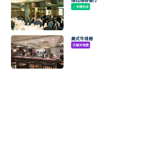
维拉维德餐厅
价格包含
check
美式牛排屋
额外收费
paid