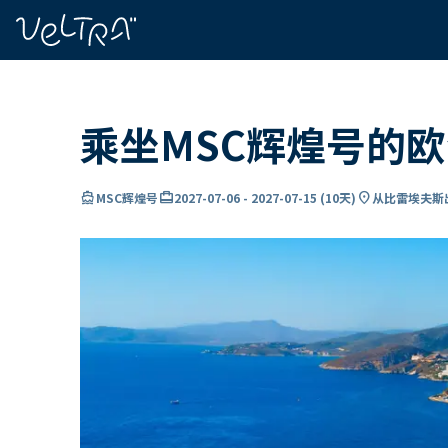
ading...
载
…
乘坐MSC辉煌号的
directions_boat
card_travel
location_on
MSC辉煌号
2027-07-06
-
2027-07-15
(
10天
)
从比雷埃夫斯出