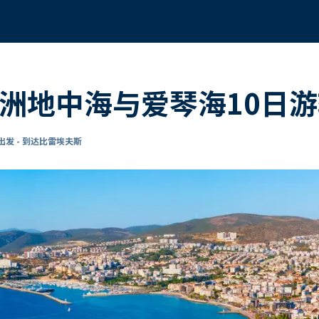
欧洲地中海与爱琴海10日
发 - 到达比雷埃夫斯