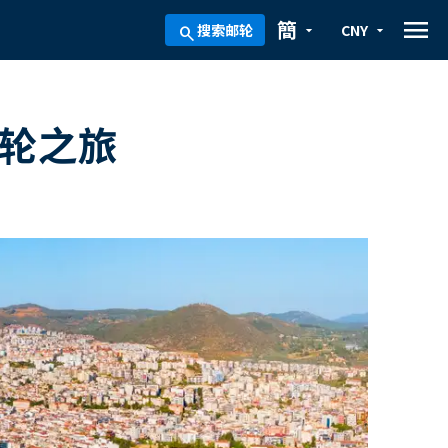
menu
簡
搜索邮轮
CNY
arrow_drop_down
arrow_drop_down
search
游轮之旅