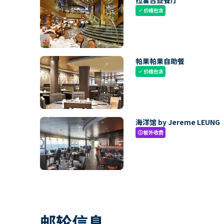
拉雷吉亚餐厅
价格包含
check
帕果帕果自助餐
价格包含
check
海洋馆 by Jereme LEUNG
额外收费
paid
邮轮信息