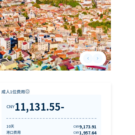
keyboard_arrow_left
keyboard_arrow_right
Previous slide
Next slide
成人1位费用
info
11,131.55
-
CNY
10天
9,173.91
CNY
港口费用
1,957.64
CNY