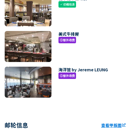
价格包含
check
美式牛排屋
额外收费
paid
海洋馆 by Jereme LEUNG
额外收费
paid
邮轮信息
查看甲板图
ungroup