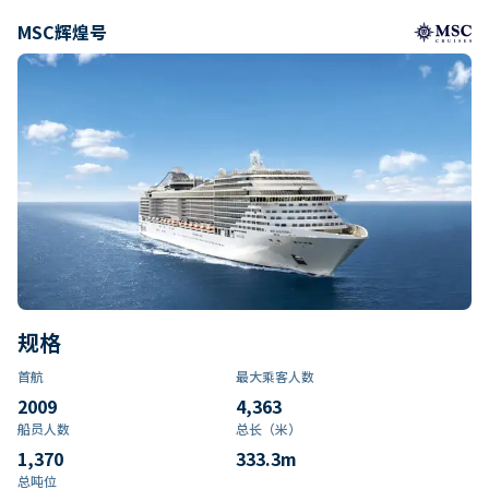
MSC辉煌号
规格
首航
最大乘客人数
2009
4,363
船员人数
总长（米）
1,370
333.3
m
总吨位