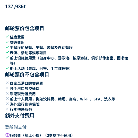
137,936
t
邮轮票价包含项目
check
住宿费用
check
交通费用
check
主餐厅的早餐、午餐、晚餐及自助餐厅
check
表演、活动等娱乐项目
check
船上设施使用费（健身中心、游泳池、按摩浴缸、俱乐部休息室、图书馆
等）
check
船上活动（游戏、问答、手工课程等）
邮轮票价不包含项目
close
自家至港口的交通费
close
各个港口的交通费
close
靠港观光游费用
close
船上个人费用，例如饮料费、赌场、商店、Wi-Fi、SPA、洗衣等
close
海外旅行伤害保险
close
行李快递服务
额外支付费用
登船时支付
paid
服务费（船上小费）（2岁以下不适用）