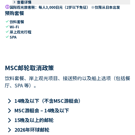
keyboard_arrow_right
查看详情
paid
国际观光旅客税：每人3,000日元（2岁以下免征） ※仅限从日本出发
预购套餐
check
饮料套餐
check
Wi-Fi
check
岸上观光行程
check
SPA
MSC邮轮取消政策
饮料套餐、岸上观光项目、接送预约以及船上选项（包括餐
厅、SPA 等）。
keyboard_arrow_right
14晚及以下（不含MSC游艇会）
keyboard_arrow_right
MSC游艇会 – 14晚及以下
keyboard_arrow_right
15晚及以上的邮轮
keyboard_arrow_right
2026年环球邮轮