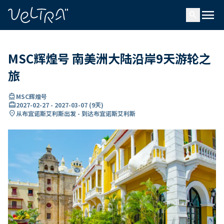
ading...
载
menu
…
search
MSC辉煌号 南美洲大陆沿岸9天游轮之
旅
directions_boat
MSC辉煌号
card_travel
2027-02-27
-
2027-03-07
(
9天
)
location_on
从布宜诺斯艾利斯出发 - 到达布宜诺斯艾利斯