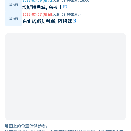
2027-03-06 (周六)
入港
:
08:00
出港
:
16:00
第8日
埃斯特角城, 乌拉圭
open_in_new
2027-03-07 (周日)
入港
:
08:00
出港
:
-
第9日
布宜诺斯艾利斯, 阿根廷
open_in_new
地图上的位置仅供参考。