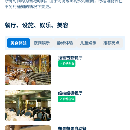
所有时间均为当地时间。由于海况或邮轮公司原因，行程可能会在
不另行通知的情况下变更。
餐厅、设施、娱乐、美容
美食体验
夜间娱乐
静修体验
儿童娱乐
推荐亮点
拉雷吉亚餐厅
价格包含
check
维拉维德餐厅
价格包含
check
帕果帕果自助餐