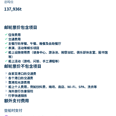
总吨位
137,936
t
邮轮票价包含项目
check
住宿费用
check
交通费用
check
主餐厅的早餐、午餐、晚餐及自助餐厅
check
表演、活动等娱乐项目
check
船上设施使用费（健身中心、游泳池、按摩浴缸、俱乐部休息室、图书馆
等）
check
船上活动（游戏、问答、手工课程等）
邮轮票价不包含项目
close
自家至港口的交通费
close
各个港口的交通费
close
靠港观光游费用
close
船上个人费用，例如饮料费、赌场、商店、Wi-Fi、SPA、洗衣等
close
海外旅行伤害保险
close
行李快递服务
额外支付费用
登船时支付