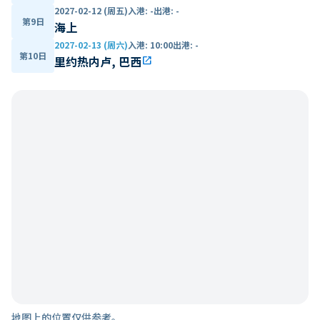
2027-02-12 (周五)
入港
:
-
出港
:
-
第9日
海上
2027-02-13 (周六)
入港
:
10:00
出港
:
-
第10日
里约热内卢, 巴西
open_in_new
地图上的位置仅供参考。