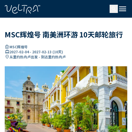
ading...
载
menu
…
search
MSC辉煌号 南美洲环游 10天邮轮旅行
directions_boat
MSC辉煌号
card_travel
2027-02-04
-
2027-02-13
(
10天
)
location_on
从里约热内卢出发 - 到达里约热内卢