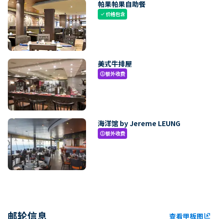
帕果帕果自助餐
价格包含
check
美式牛排屋
额外收费
paid
海洋馆 by Jereme LEUNG
额外收费
paid
邮轮信息
查看甲板图
ungroup