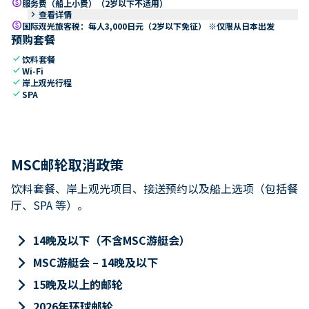
paid
服务费（船上小费）（2岁以下不适用）
keyboard_arrow_right
查看详情
paid
国际观光旅客税：每人3,000日元（2岁以下免征） ※仅限从日本出发
预购套餐
check
饮料套餐
check
Wi-Fi
check
岸上观光行程
check
SPA
MSC邮轮取消政策
饮料套餐、岸上观光项目、接送预约以及船上选项（包括餐
厅、SPA 等）。
keyboard_arrow_right
14晚及以下（不含MSC游艇会）
keyboard_arrow_right
MSC游艇会 – 14晚及以下
keyboard_arrow_right
15晚及以上的邮轮
keyboard_arrow_right
2026年环球邮轮