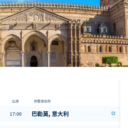
出港
停靠港名称
巴勒莫, 意大利
17:00
open_in_new