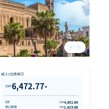
keyboard_arrow_left
keyboard_arrow_right
Previous slide
Next slide
成人1位费用
info
6,472.77
-
CNY
8天
4,852.89
CNY
港口费用
1,619.88
CNY