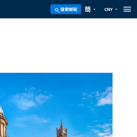
menu
簡
搜索邮轮
CNY
arrow_drop_down
arrow_drop_down
search