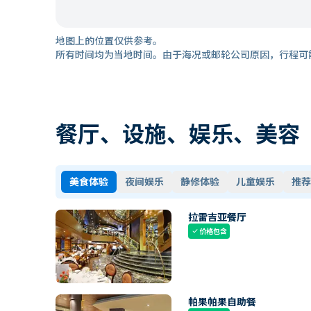
地图上的位置仅供参考。
所有时间均为当地时间。由于海况或邮轮公司原因，行程可
餐厅、设施、娱乐、美容
美食体验
夜间娱乐
静修体验
儿童娱乐
推荐
拉雷吉亚餐厅
价格包含
check
帕果帕果自助餐