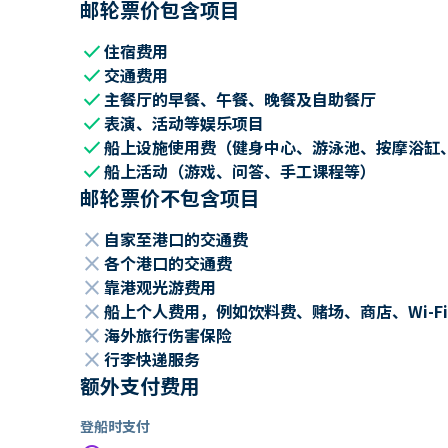
邮轮票价包含项目
check
住宿费用
check
交通费用
check
主餐厅的早餐、午餐、晚餐及自助餐厅
check
表演、活动等娱乐项目
check
船上设施使用费（健身中心、游泳池、按摩浴缸
check
船上活动（游戏、问答、手工课程等）
邮轮票价不包含项目
close
自家至港口的交通费
close
各个港口的交通费
close
靠港观光游费用
close
船上个人费用，例如饮料费、赌场、商店、Wi-Fi
close
海外旅行伤害保险
close
行李快递服务
额外支付费用
登船时支付