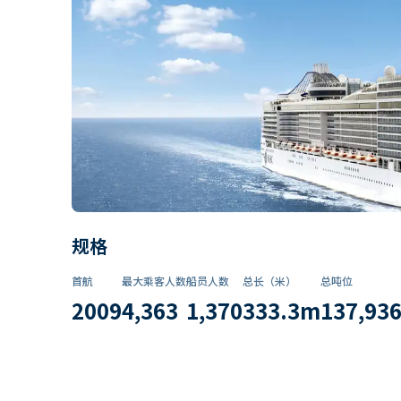
规格
首航
最大乘客人数
船员人数
总长（米）
总吨位
2009
4,363
1,370
333.3
m
137,93