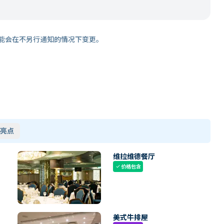
能会在不另行通知的情况下变更。
亮点
维拉维德餐厅
价格包含
check
美式牛排屋