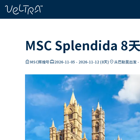
ading...
载
…
MSC Splendida
directions_boat
card_travel
location_on
MSC辉煌号
2026-11-05
-
2026-11-12
(
8天
)
从巴勒莫出发 -