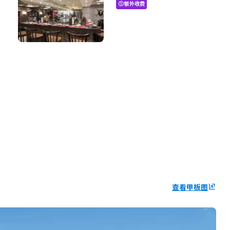
额外收费
paid
查看甲板图
ungroup