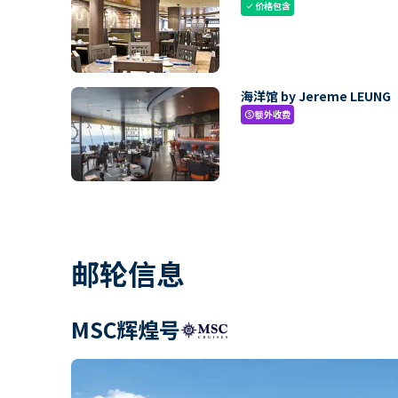
价格包含
check
海洋馆 by Jereme LEUNG
额外收费
paid
邮轮信息
MSC辉煌号