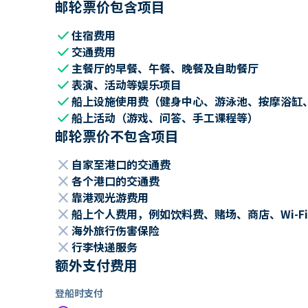
邮轮票价包含项目
check
住宿费用
check
交通费用
check
主餐厅的早餐、午餐、晚餐及自助餐厅
check
表演、活动等娱乐项目
check
船上设施使用费（健身中心、游泳池、按摩浴缸
check
船上活动（游戏、问答、手工课程等）
邮轮票价不包含项目
close
自家至港口的交通费
close
各个港口的交通费
close
靠港观光游费用
close
船上个人费用，例如饮料费、赌场、商店、Wi-Fi
close
海外旅行伤害保险
close
行李快递服务
额外支付费用
登船时支付