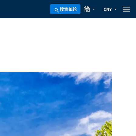
menu
簡
搜索邮轮
CNY
arrow_drop_down
arrow_drop_down
search