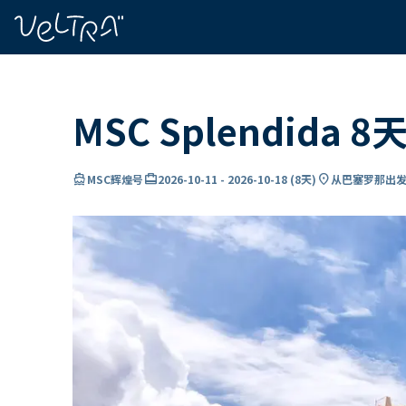
ading...
载
…
MSC Splendida
directions_boat
card_travel
location_on
MSC辉煌号
2026-10-11
-
2026-10-18
(
8天
)
从巴塞罗那出发