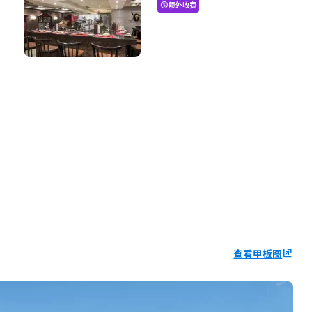
额外收费
paid
查看甲板图
ungroup