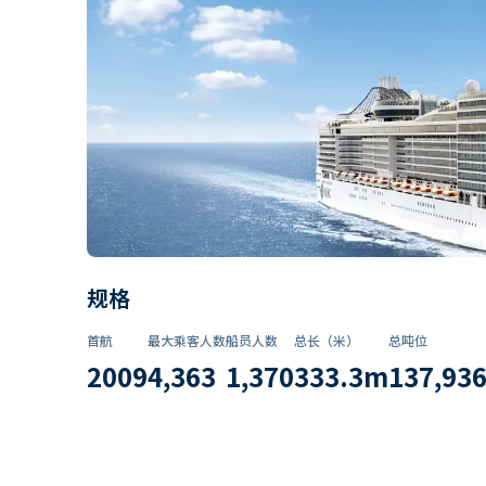
规格
首航
最大乘客人数
船员人数
总长（米）
总吨位
2009
4,363
1,370
333.3
m
137,93