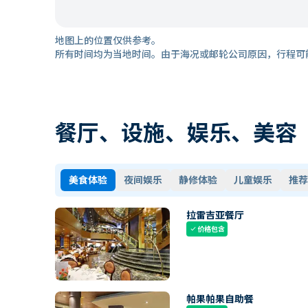
地图上的位置仅供参考。
所有时间均为当地时间。由于海况或邮轮公司原因，行程可
餐厅、设施、娱乐、美容
美食体验
夜间娱乐
静修体验
儿童娱乐
推荐
拉雷吉亚餐厅
价格包含
check
帕果帕果自助餐