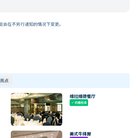
能会在不另行通知的情况下变更。
亮点
维拉维德餐厅
价格包含
check
美式牛排屋