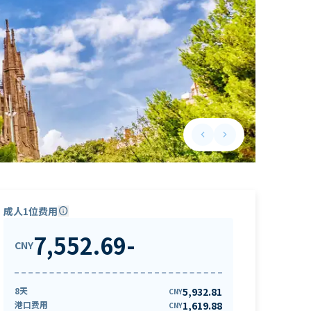
keyboard_arrow_left
keyboard_arrow_right
Previous slide
Next slide
成人1位费用
info
7,552.69
-
CNY
8天
5,932.81
CNY
港口费用
1,619.88
CNY