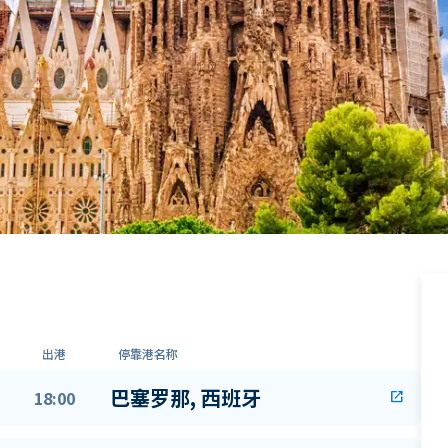
出港
停靠港名称
巴塞罗那, 西班牙
18:00
open_in_new