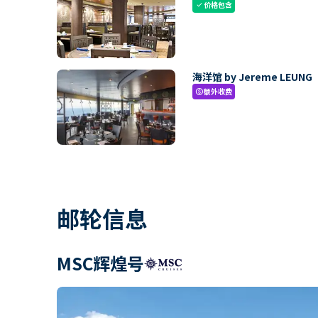
价格包含
check
海洋馆 by Jereme LEUNG
额外收费
paid
邮轮信息
MSC辉煌号