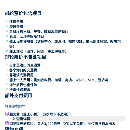
邮轮票价包含项目
check
住宿费用
check
交通费用
check
主餐厅的早餐、午餐、晚餐及自助餐厅
check
表演、活动等娱乐项目
check
船上设施使用费（健身中心、游泳池、按摩浴缸、俱乐部休息室、图书馆
等）
check
船上活动（游戏、问答、手工课程等）
邮轮票价不包含项目
close
自家至港口的交通费
close
各个港口的交通费
close
靠港观光游费用
close
船上个人费用，例如饮料费、赌场、商店、Wi-Fi、SPA、洗衣等
close
海外旅行伤害保险
close
行李快递服务
额外支付费用
登船时支付
paid
服务费（船上小费）（2岁以下不适用）
keyboard_arrow_right
查看详情
paid
国际观光旅客税：每人3,000日元（2岁以下免征） ※仅限从日本出发
预购套餐