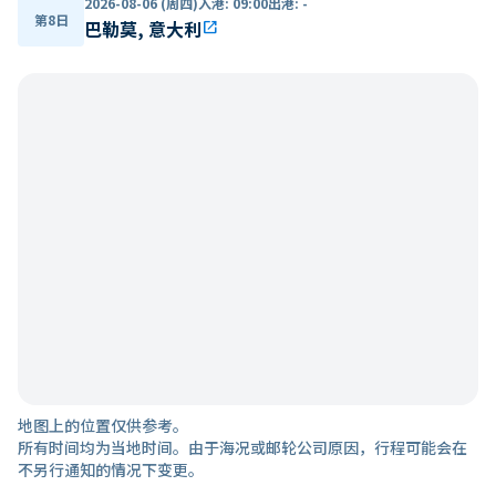
2026-08-06 (周四)
入港
:
09:00
出港
:
-
第8日
巴勒莫, 意大利
open_in_new
地图上的位置仅供参考。
所有时间均为当地时间。由于海况或邮轮公司原因，行程可能会在
不另行通知的情况下变更。