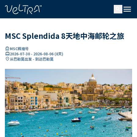
ading...
载
menu
…
search
MSC Splendida 8天地中海邮轮之旅
directions_boat
MSC辉煌号
card_travel
2026-07-30
-
2026-08-06
(
8天
)
location_on
从巴勒莫出发 - 到达巴勒莫