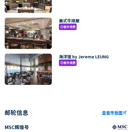
美式牛排屋
额外收费
paid
海洋馆 by Jereme LEUNG
额外收费
paid
邮轮信息
查看甲板图
ungroup
MSC辉煌号