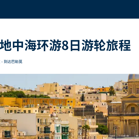
的地中海环游8日游轮旅程
 - 到达巴勒莫