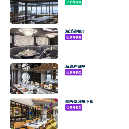
价格包含
check
海洋礁餐厅
额外收费
paid
海渡寿司吧
额外收费
paid
墨西哥风味小食
额外收费
paid