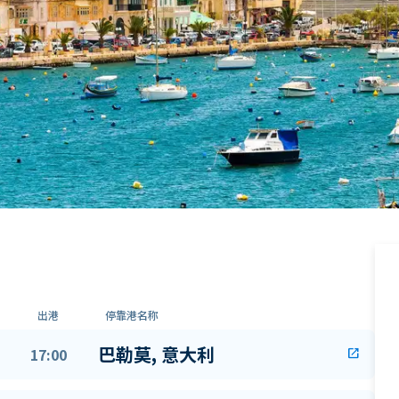
出港
停靠港名称
巴勒莫, 意大利
17:00
open_in_new