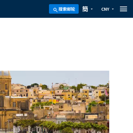
menu
簡
搜索邮轮
CNY
arrow_drop_down
arrow_drop_down
search