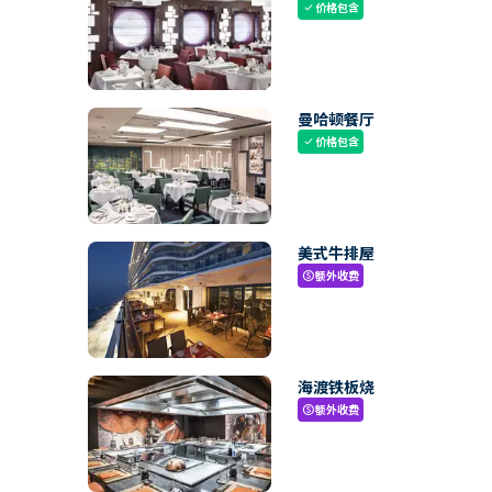
价格包含
check
曼哈顿餐厅
价格包含
check
美式牛排屋
额外收费
paid
海渡铁板烧
额外收费
paid