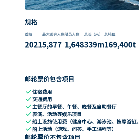
规格
首航
最大乘客人数
船员人数
总长（米）
总吨位
2021
5,877
1,648
339
m
169,400
t
邮轮票价包含项目
check
住宿费用
check
交通费用
check
主餐厅的早餐、午餐、晚餐及自助餐厅
check
表演、活动等娱乐项目
check
船上设施使用费（健身中心、游泳池、按摩浴缸
check
船上活动（游戏、问答、手工课程等）
邮轮票价不包含项目