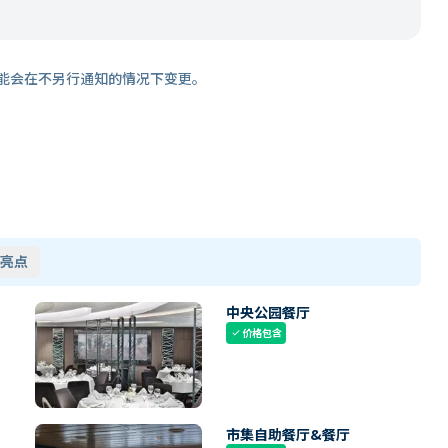
能会在不另行通知的情况下变更。
亮点
中央公园餐厅
价格包含
check
市集自助餐厅&餐厅