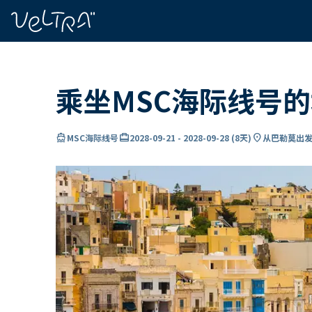
ading...
载
…
乘坐MSC海际线号
directions_boat
card_travel
location_on
MSC海际线号
2028-09-21
-
2028-09-28
(
8天
)
从巴勒莫出发