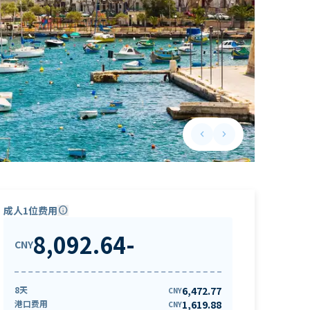
keyboard_arrow_left
keyboard_arrow_right
Previous slide
Next slide
成人1位费用
info
8,092.64
-
CNY
8天
6,472.77
CNY
港口费用
1,619.88
CNY