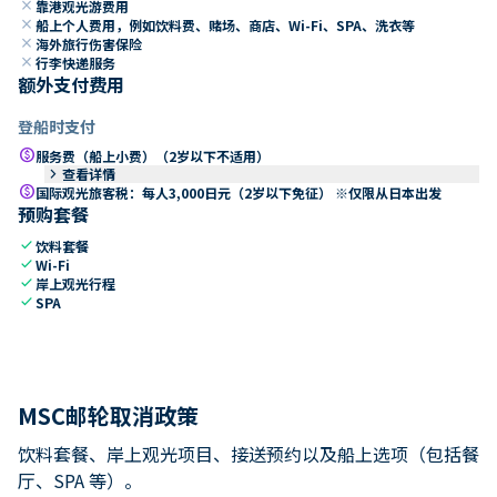
close
靠港观光游费用
close
船上个人费用，例如饮料费、赌场、商店、Wi-Fi、SPA、洗衣等
close
海外旅行伤害保险
close
行李快递服务
额外支付费用
登船时支付
paid
服务费（船上小费）（2岁以下不适用）
keyboard_arrow_right
查看详情
paid
国际观光旅客税：每人3,000日元（2岁以下免征） ※仅限从日本出发
预购套餐
check
饮料套餐
check
Wi-Fi
check
岸上观光行程
check
SPA
MSC邮轮取消政策
饮料套餐、岸上观光项目、接送预约以及船上选项（包括餐
厅、SPA 等）。