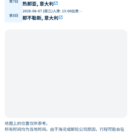
第7日
热那亚, 意大利
open_in_new
2028-06-07 (周三)
入港
:
13:00
出港
:
-
第8日
那不勒斯, 意大利
open_in_new
地图上的位置仅供参考。
所有时间均为当地时间。由于海况或邮轮公司原因，行程可能会在