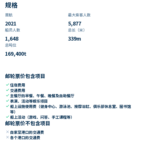
规格
首航
最大乘客人数
2021
5,877
船员人数
总长（米）
1,648
339
m
总吨位
169,400
t
邮轮票价包含项目
check
住宿费用
check
交通费用
check
主餐厅的早餐、午餐、晚餐及自助餐厅
check
表演、活动等娱乐项目
check
船上设施使用费（健身中心、游泳池、按摩浴缸、俱乐部休息室、图书馆
等）
check
船上活动（游戏、问答、手工课程等）
邮轮票价不包含项目
close
自家至港口的交通费
close
各个港口的交通费