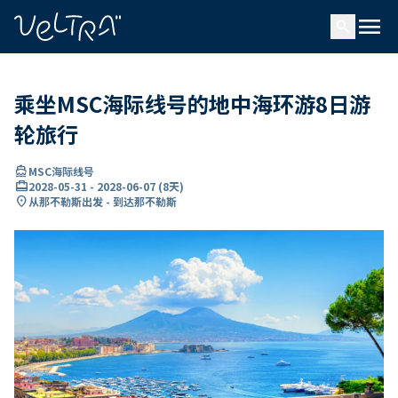
ading...
载
menu
…
search
乘坐MSC海际线号的地中海环游8日游
轮旅行
directions_boat
MSC海际线号
card_travel
2028-05-31
-
2028-06-07
(
8天
)
location_on
从那不勒斯出发 - 到达那不勒斯