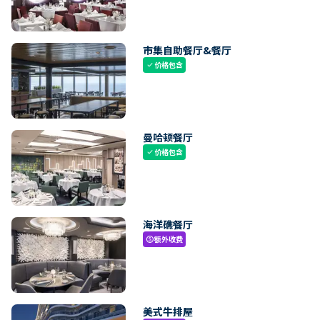
市集自助餐厅&餐厅
价格包含
check
曼哈顿餐厅
价格包含
check
海洋礁餐厅
额外收费
paid
美式牛排屋