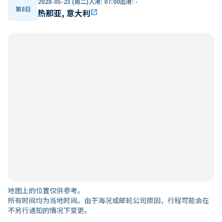
2028-05-23 (周二)
入港
:
07:00
出港
:
-
第8日
热那亚, 意大利
open_in_new
地图上的位置仅供参考。
所有时间均为当地时间。由于海况或邮轮公司原因，行程可能会在
不另行通知的情况下变更。