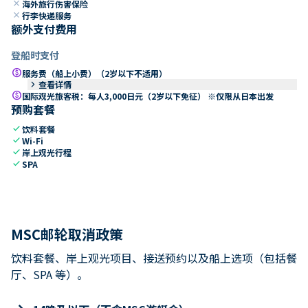
close
海外旅行伤害保险
close
行李快递服务
额外支付费用
登船时支付
paid
服务费（船上小费）（2岁以下不适用）
keyboard_arrow_right
查看详情
paid
国际观光旅客税：每人3,000日元（2岁以下免征） ※仅限从日本出发
预购套餐
check
饮料套餐
check
Wi-Fi
check
岸上观光行程
check
SPA
MSC邮轮取消政策
饮料套餐、岸上观光项目、接送预约以及船上选项（包括餐
厅、SPA 等）。