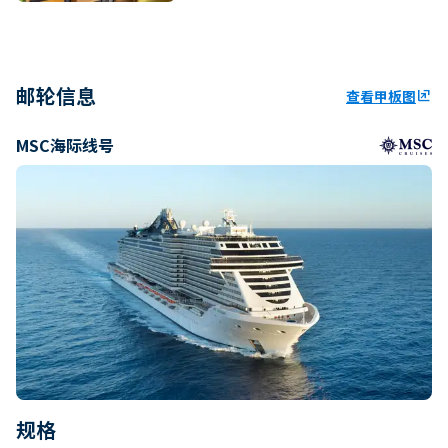
邮轮信息
查看甲板图
ungroup
MSC海际线号
规格