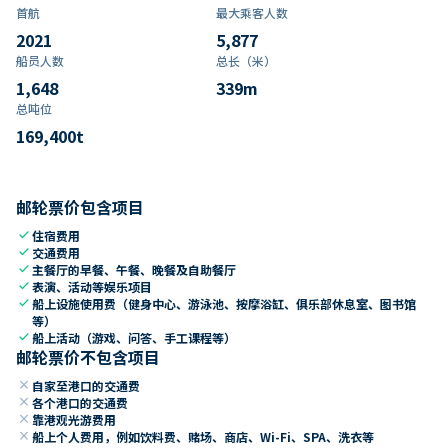
首航
最大乘客人数
2021
5,877
船员人数
总长（米）
1,648
339
m
总吨位
169,400
t
邮轮票价包含项目
check
住宿费用
check
交通费用
check
主餐厅的早餐、午餐、晚餐及自助餐厅
check
表演、活动等娱乐项目
check
船上设施使用费（健身中心、游泳池、按摩浴缸、俱乐部休息室、图书馆
等）
check
船上活动（游戏、问答、手工课程等）
邮轮票价不包含项目
close
自家至港口的交通费
close
各个港口的交通费
close
靠港观光游费用
close
船上个人费用，例如饮料费、赌场、商店、Wi-Fi、SPA、洗衣等