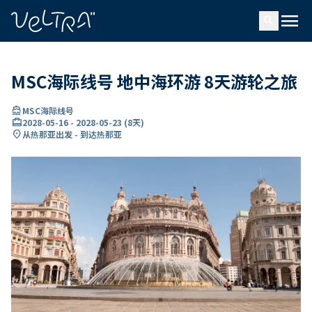
ading...
载
menu
…
search
MSC海际线号 地中海环游 8天游轮之旅
directions_boat
MSC海际线号
card_travel
2028-05-16
-
2028-05-23
(
8天
)
location_on
从热那亚出发 - 到达热那亚