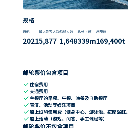
规格
首航
最大乘客人数
船员人数
总长（米）
总吨位
2021
5,877
1,648
339
m
169,400
t
邮轮票价包含项目
check
住宿费用
check
交通费用
check
主餐厅的早餐、午餐、晚餐及自助餐厅
check
表演、活动等娱乐项目
check
船上设施使用费（健身中心、游泳池、按摩浴缸
check
船上活动（游戏、问答、手工课程等）
邮轮票价不包含项目