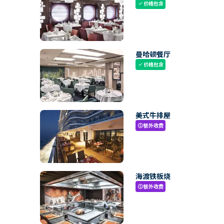
价格包含
check
曼哈顿餐厅
价格包含
check
美式牛排屋
额外收费
paid
海渡铁板烧
额外收费
paid