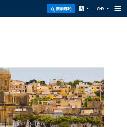
menu
簡
搜索邮轮
CNY
arrow_drop_down
arrow_drop_down
search