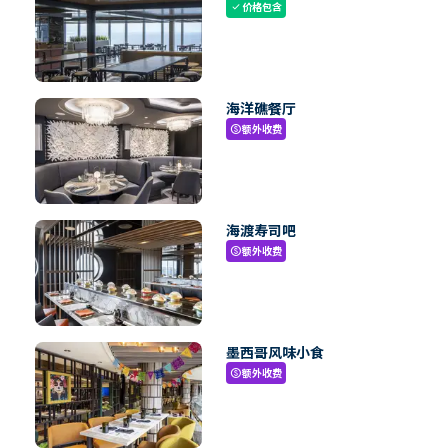
价格包含
check
海洋礁餐厅
额外收费
paid
海渡寿司吧
额外收费
paid
墨西哥风味小食
额外收费
paid