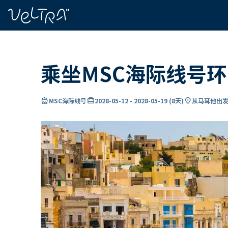
ading...
载
…
乘坐MSC海际线号
directions_boat
card_travel
location_on
MSC海际线号
2028-05-12
-
2028-05-19
(
8天
)
从马耳他出发