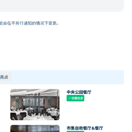
能会在不另行通知的情况下变更。
亮点
中央公园餐厅
价格包含
check
市集自助餐厅&餐厅