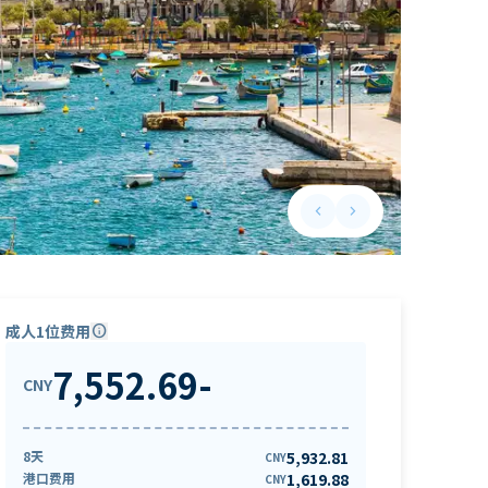
keyboard_arrow_left
keyboard_arrow_right
Previous slide
Next slide
成人1位费用
info
7,552.69
-
CNY
8天
5,932.81
CNY
港口费用
1,619.88
CNY