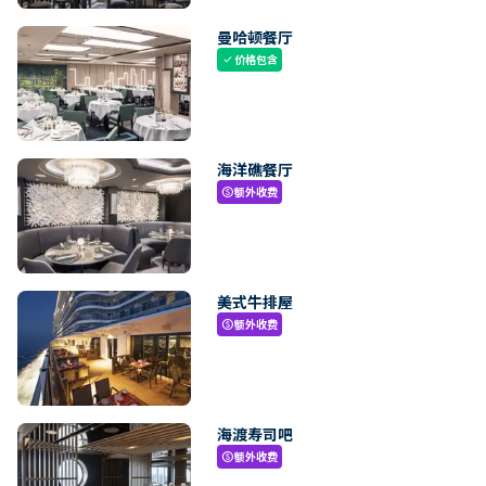
曼哈顿餐厅
价格包含
check
海洋礁餐厅
额外收费
paid
美式牛排屋
额外收费
paid
海渡寿司吧
额外收费
paid