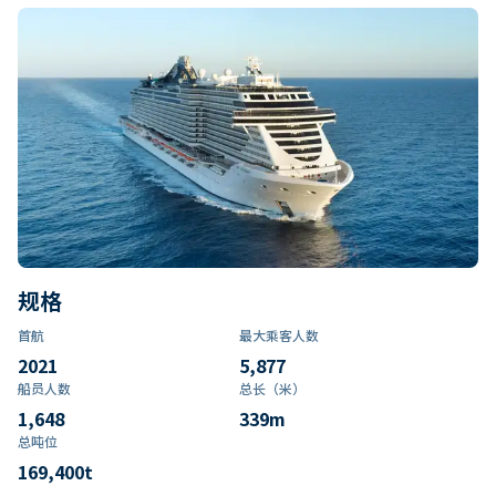
规格
首航
最大乘客人数
2021
5,877
船员人数
总长（米）
1,648
339
m
总吨位
169,400
t