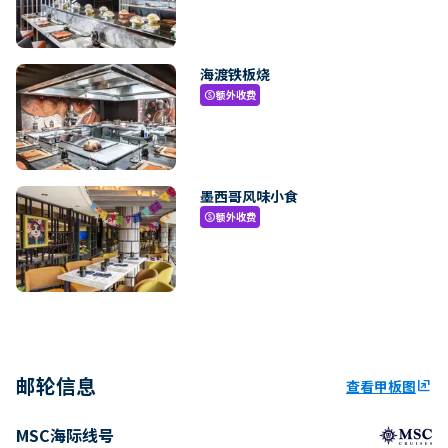
海渡铁板烧
额外收费
paid
墨西哥风味小食
额外收费
paid
邮轮信息
查看甲板图
ungroup
MSC海际线号