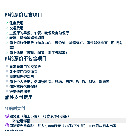
邮轮票价包含项目
check
住宿费用
check
交通费用
check
主餐厅的早餐、午餐、晚餐及自助餐厅
check
表演、活动等娱乐项目
check
船上设施使用费（健身中心、游泳池、按摩浴缸、俱乐部休息室、图书馆
等）
check
船上活动（游戏、问答、手工课程等）
邮轮票价不包含项目
close
自家至港口的交通费
close
各个港口的交通费
close
靠港观光游费用
close
船上个人费用，例如饮料费、赌场、商店、Wi-Fi、SPA、洗衣等
close
海外旅行伤害保险
close
行李快递服务
额外支付费用
登船时支付
paid
服务费（船上小费）（2岁以下不适用）
keyboard_arrow_right
查看详情
paid
国际观光旅客税：每人3,000日元（2岁以下免征） ※仅限从日本出发