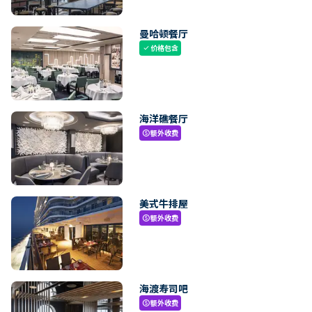
曼哈顿餐厅
价格包含
check
海洋礁餐厅
额外收费
paid
美式牛排屋
额外收费
paid
海渡寿司吧
额外收费
paid