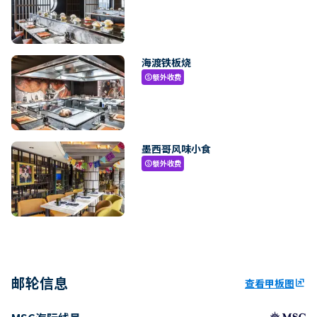
海渡铁板烧
额外收费
paid
墨西哥风味小食
额外收费
paid
邮轮信息
查看甲板图
ungroup