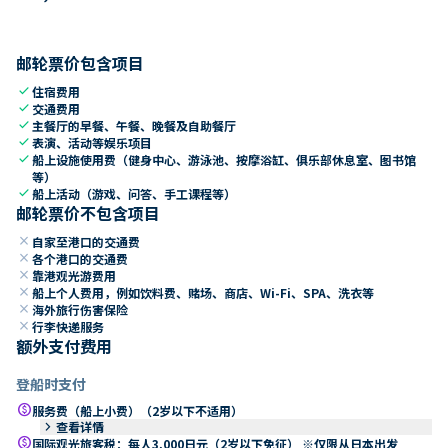
邮轮票价包含项目
check
住宿费用
check
交通费用
check
主餐厅的早餐、午餐、晚餐及自助餐厅
check
表演、活动等娱乐项目
check
船上设施使用费（健身中心、游泳池、按摩浴缸、俱乐部休息室、图书馆
等）
check
船上活动（游戏、问答、手工课程等）
邮轮票价不包含项目
close
自家至港口的交通费
close
各个港口的交通费
close
靠港观光游费用
close
船上个人费用，例如饮料费、赌场、商店、Wi-Fi、SPA、洗衣等
close
海外旅行伤害保险
close
行李快递服务
额外支付费用
登船时支付
paid
服务费（船上小费）（2岁以下不适用）
keyboard_arrow_right
查看详情
paid
国际观光旅客税：每人3,000日元（2岁以下免征） ※仅限从日本出发