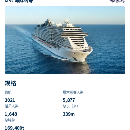
MSC海际线号
规格
首航
最大乘客人数
2021
5,877
船员人数
总长（米）
1,648
339
m
总吨位
169,400
t