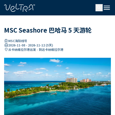
ading...
载
menu
…
search
MSC Seashore 巴哈马 5 天游轮
directions_boat
MSC海际线号
card_travel
2026-11-08
-
2026-11-12
(
5天
)
location_on
从卡纳维拉尔港出发 - 到达卡纳维拉尔港