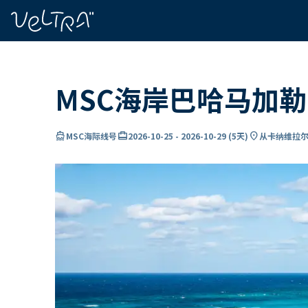
ading...
载
…
MSC海岸巴哈马加
directions_boat
card_travel
location_on
MSC海际线号
2026-10-25
-
2026-10-29
(
5天
)
从卡纳维拉尔