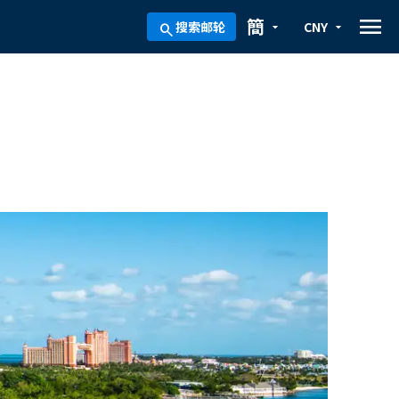
menu
簡
搜索邮轮
CNY
arrow_drop_down
arrow_drop_down
search