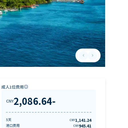
keyboard_arrow_left
keyboard_arrow_right
Previous slide
Next slide
成人1位费用
info
2,086.64
-
CNY
5天
1,141.24
CNY
港口费用
945.41
CNY