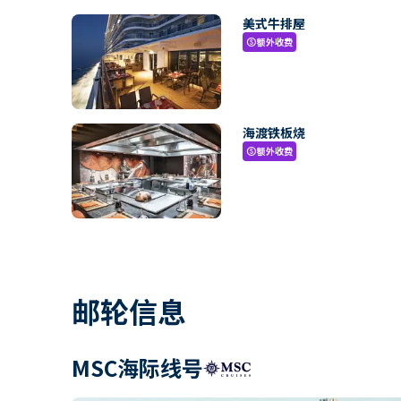
美式牛排屋
额外收费
paid
海渡铁板烧
额外收费
paid
邮轮信息
MSC海际线号