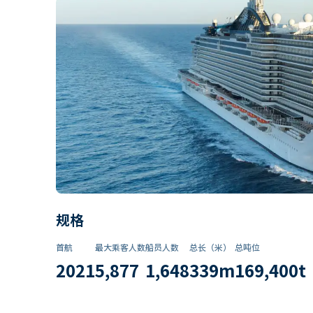
规格
首航
最大乘客人数
船员人数
总长（米）
总吨位
2021
5,877
1,648
339
m
169,400
t