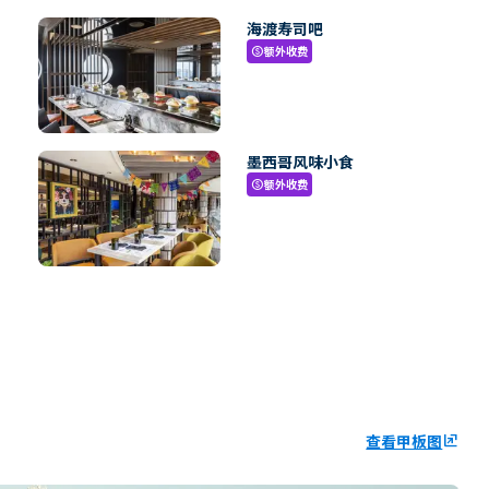
海渡寿司吧
额外收费
paid
墨西哥风味小食
额外收费
paid
查看甲板图
ungroup