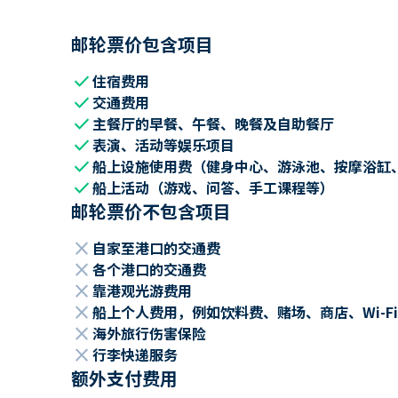
邮轮票价包含项目
check
住宿费用
check
交通费用
check
主餐厅的早餐、午餐、晚餐及自助餐厅
check
表演、活动等娱乐项目
check
船上设施使用费（健身中心、游泳池、按摩浴缸
check
船上活动（游戏、问答、手工课程等）
邮轮票价不包含项目
close
自家至港口的交通费
close
各个港口的交通费
close
靠港观光游费用
close
船上个人费用，例如饮料费、赌场、商店、Wi-Fi
close
海外旅行伤害保险
close
行李快递服务
额外支付费用