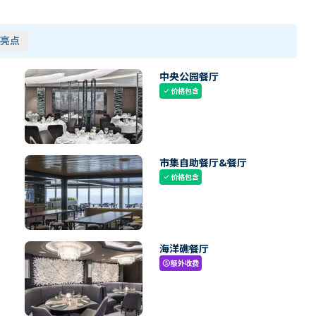
亮点
中央公园餐厅
价格包含
check
市集自助餐厅&餐厅
价格包含
check
海洋礁餐厅
额外收费
paid