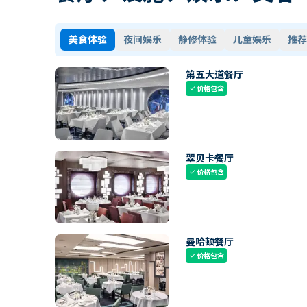
美食体验
夜间娱乐
静修体验
儿童娱乐
推荐
第五大道餐厅
价格包含
check
翠贝卡餐厅
价格包含
check
曼哈顿餐厅
价格包含
check