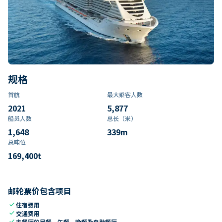
规格
首航
最大乘客人数
2021
5,877
船员人数
总长（米）
1,648
339
m
总吨位
169,400
t
邮轮票价包含项目
check
住宿费用
check
交通费用
check
主餐厅的早餐、午餐、晚餐及自助餐厅