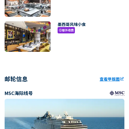
墨西哥风味小食
额外收费
paid
邮轮信息
查看甲板图
ungroup
MSC海际线号