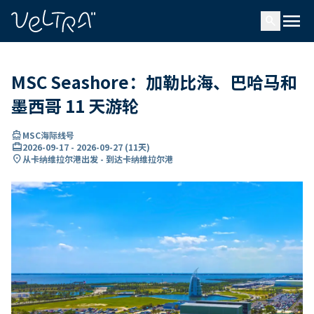
ading...
载
menu
…
search
MSC Seashore：加勒比海、巴哈马和
墨西哥 11 天游轮
directions_boat
MSC海际线号
card_travel
2026-09-17
-
2026-09-27
(
11天
)
location_on
从卡纳维拉尔港出发 - 到达卡纳维拉尔港