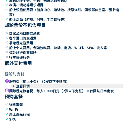
check
表演、活动等娱乐项目
check
船上设施使用费（健身中心、游泳池、按摩浴缸、俱乐部休息室、图书馆
等）
check
船上活动（游戏、问答、手工课程等）
邮轮票价不包含项目
close
自家至港口的交通费
close
各个港口的交通费
close
靠港观光游费用
close
船上个人费用，例如饮料费、赌场、商店、Wi-Fi、SPA、洗衣等
close
海外旅行伤害保险
close
行李快递服务
额外支付费用
登船时支付
paid
服务费（船上小费）（2岁以下不适用）
keyboard_arrow_right
查看详情
paid
国际观光旅客税：每人3,000日元（2岁以下免征） ※仅限从日本出发
预购套餐
check
饮料套餐
check
Wi-Fi
check
岸上观光行程
check
SPA