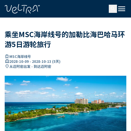
ading...
载
menu
…
search
乘坐MSC海岸线号的加勒比海巴哈马环
游5日游轮旅行
directions_boat
MSC海岸线号
card_travel
2028-10-09
-
2028-10-13
(
5天
)
location_on
从迈阿密出发 - 到达迈阿密