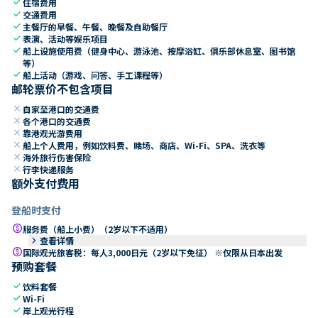
check
住宿费用
check
交通费用
check
主餐厅的早餐、午餐、晚餐及自助餐厅
check
表演、活动等娱乐项目
check
船上设施使用费（健身中心、游泳池、按摩浴缸、俱乐部休息室、图书馆
等）
check
船上活动（游戏、问答、手工课程等）
邮轮票价不包含项目
close
自家至港口的交通费
close
各个港口的交通费
close
靠港观光游费用
close
船上个人费用，例如饮料费、赌场、商店、Wi-Fi、SPA、洗衣等
close
海外旅行伤害保险
close
行李快递服务
额外支付费用
登船时支付
paid
服务费（船上小费）（2岁以下不适用）
keyboard_arrow_right
查看详情
paid
国际观光旅客税：每人3,000日元（2岁以下免征） ※仅限从日本出发
预购套餐
check
饮料套餐
check
Wi-Fi
check
岸上观光行程