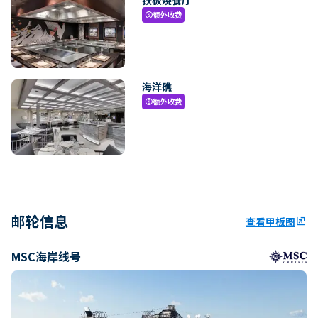
额外收费
paid
海洋礁
额外收费
paid
邮轮信息
查看甲板图
ungroup
MSC海岸线号