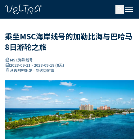
ading...
载
menu
…
search
乘坐MSC海岸线号的加勒比海与巴哈马
8日游轮之旅
directions_boat
MSC海岸线号
card_travel
2028-09-11
-
2028-09-18
(
8天
)
location_on
从迈阿密出发 - 到达迈阿密