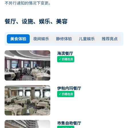
不另行通知的情况下变更。
餐厅、设施、娱乐、美容
美食体验
夜间娱乐
静修体验
儿童娱乐
推荐亮点
海滨餐厅
价格包含
check
伊帕内玛餐厅
价格包含
check
市集自助餐厅