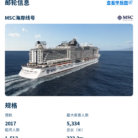
邮轮信息
查看甲板图
ungroup
MSC海岸线号
规格
首航
最大乘客人数
2017
5,334
船员人数
总长（米）
1,513
323.3
m