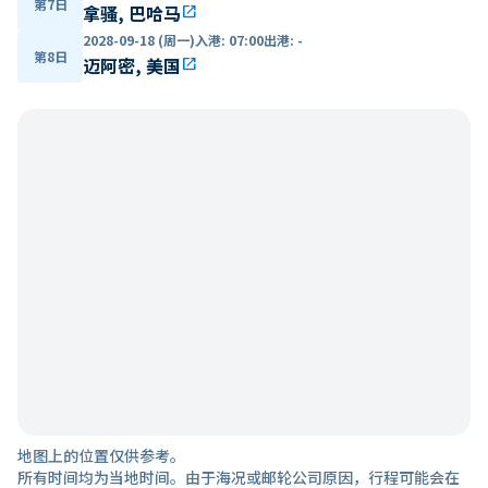
第7日
拿骚, 巴哈马
open_in_new
2028-09-18 (周一)
入港
:
07:00
出港
:
-
第8日
迈阿密, 美国
open_in_new
地图上的位置仅供参考。
所有时间均为当地时间。由于海况或邮轮公司原因，行程可能会在