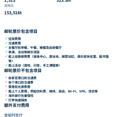
总吨位
153,516
t
邮轮票价包含项目
check
住宿费用
check
交通费用
check
主餐厅的早餐、午餐、晚餐及自助餐厅
check
表演、活动等娱乐项目
check
船上设施使用费（健身中心、游泳池、按摩浴缸、俱乐部休息室、图书馆
等）
check
船上活动（游戏、问答、手工课程等）
邮轮票价不包含项目
close
自家至港口的交通费
close
各个港口的交通费
close
靠港观光游费用
close
船上个人费用，例如饮料费、赌场、商店、Wi-Fi、SPA、洗衣等
close
海外旅行伤害保险
close
行李快递服务
额外支付费用
登船时支付