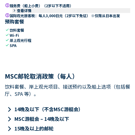
paid
服务费（船上小费）（2岁以下不适用）
keyboard_arrow_right
查看详情
paid
国际观光旅客税：每人3,000日元（2岁以下免征） ※仅限从日本出发
预购套餐
check
饮料套餐
check
Wi-Fi
check
岸上观光行程
check
SPA
MSC邮轮取消政策（每人）
饮料套餐、岸上观光项目、接送预约以及船上选项（包括餐
厅、SPA 等）。
keyboard_arrow_right
14晚及以下（不含MSC游艇会）
keyboard_arrow_right
MSC游艇会 – 14晚及以下
keyboard_arrow_right
15晚及以上的邮轮