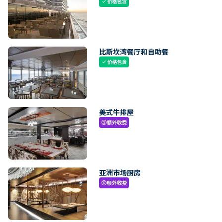
价格包含
check
比斯坎湾餐厅和自助餐
价格包含
check
美式牛排屋
额外收费
paid
亚洲市场厨房
额外收费
paid