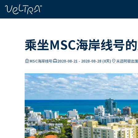
ading...
载
…
乘坐MSC海岸线号
directions_boat
card_travel
location_on
MSC海岸线号
2028-08-21
-
2028-08-28
(
8天
)
从迈阿密出发