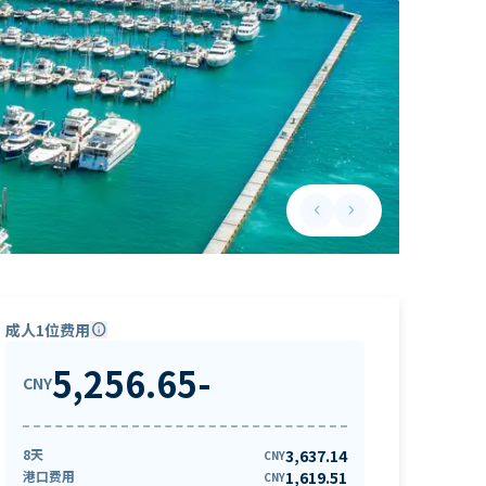
keyboard_arrow_left
keyboard_arrow_right
Previous slide
Next slide
成人1位费用
info
5,256.65
-
CNY
8天
3,637.14
CNY
港口费用
1,619.51
CNY