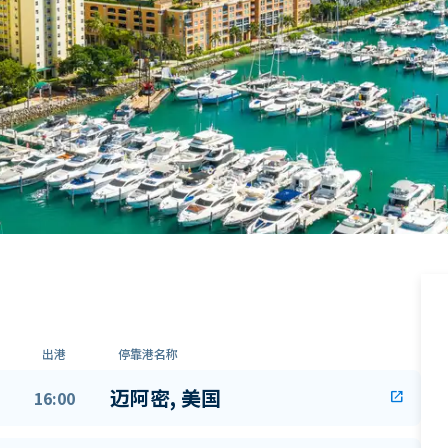
出港
停靠港名称
迈阿密, 美国
16:00
open_in_new