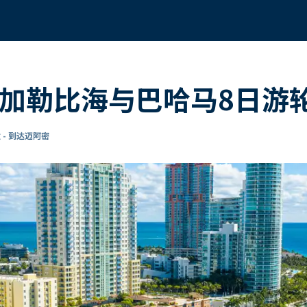
的加勒比海与巴哈马8日游
 - 到达迈阿密