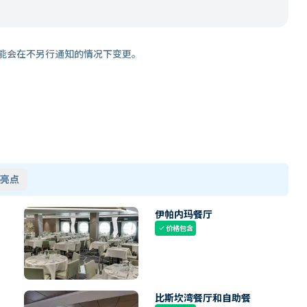
能会在不另行通知的情况下变更。
亮点
伊帕内玛餐厅
价格包含
check
比斯坎湾餐厅和自助餐