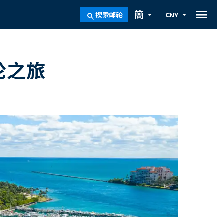
menu
簡
搜索邮轮
CNY
arrow_drop_down
arrow_drop_down
search
轮之旅