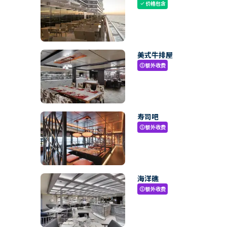
价格包含
check
美式牛排屋
额外收费
paid
寿司吧
额外收费
paid
海洋礁
额外收费
paid