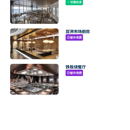
价格包含
check
亚洲市场厨房
额外收费
paid
铁板烧餐厅
额外收费
paid