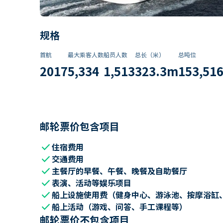
规格
首航
最大乘客人数
船员人数
总长（米）
总吨位
2017
5,334
1,513
323.3
m
153,51
邮轮票价包含项目
check
住宿费用
check
交通费用
check
主餐厅的早餐、午餐、晚餐及自助餐厅
check
表演、活动等娱乐项目
check
船上设施使用费（健身中心、游泳池、按摩浴缸
check
船上活动（游戏、问答、手工课程等）
邮轮票价不包含项目