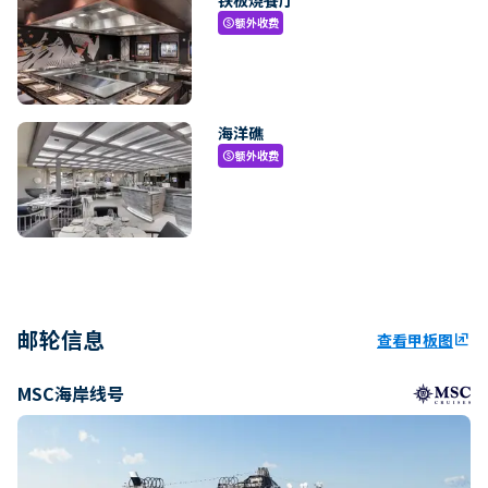
额外收费
paid
海洋礁
额外收费
paid
邮轮信息
查看甲板图
ungroup
MSC海岸线号