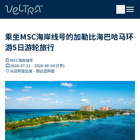
ading...
载
menu
…
search
乘坐MSC海岸线号的加勒比海巴哈马环
游5日游轮旅行
directions_boat
MSC海岸线号
card_travel
2028-07-31
-
2028-08-04
(
5天
)
location_on
从迈阿密出发 - 到达迈阿密