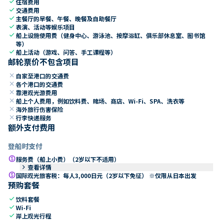
check
住宿费用
check
交通费用
check
主餐厅的早餐、午餐、晚餐及自助餐厅
check
表演、活动等娱乐项目
check
船上设施使用费（健身中心、游泳池、按摩浴缸、俱乐部休息室、图书馆
等）
check
船上活动（游戏、问答、手工课程等）
邮轮票价不包含项目
close
自家至港口的交通费
close
各个港口的交通费
close
靠港观光游费用
close
船上个人费用，例如饮料费、赌场、商店、Wi-Fi、SPA、洗衣等
close
海外旅行伤害保险
close
行李快递服务
额外支付费用
登船时支付
paid
服务费（船上小费）（2岁以下不适用）
keyboard_arrow_right
查看详情
paid
国际观光旅客税：每人3,000日元（2岁以下免征） ※仅限从日本出发
预购套餐
check
饮料套餐
check
Wi-Fi
check
岸上观光行程