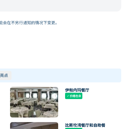
能会在不另行通知的情况下变更。
亮点
伊帕内玛餐厅
价格包含
check
比斯坎湾餐厅和自助餐