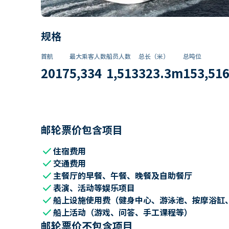
规格
首航
最大乘客人数
船员人数
总长（米）
总吨位
2017
5,334
1,513
323.3
m
153,51
邮轮票价包含项目
check
住宿费用
check
交通费用
check
主餐厅的早餐、午餐、晚餐及自助餐厅
check
表演、活动等娱乐项目
check
船上设施使用费（健身中心、游泳池、按摩浴缸
check
船上活动（游戏、问答、手工课程等）
邮轮票价不包含项目