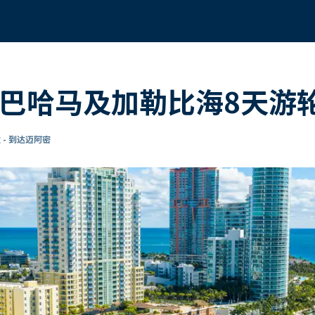
的巴哈马及加勒比海8天游
 - 到达迈阿密