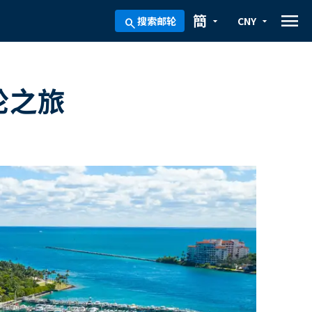
menu
簡
搜索邮轮
CNY
arrow_drop_down
arrow_drop_down
search
轮之旅