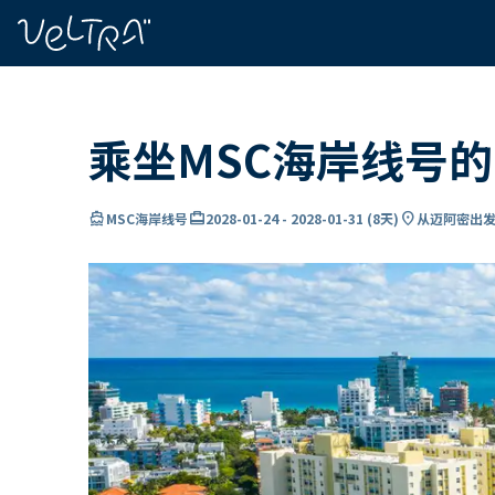
ading...
载
…
乘坐MSC海岸线号
directions_boat
card_travel
location_on
MSC海岸线号
2028-01-24
-
2028-01-31
(
8天
)
从迈阿密出发