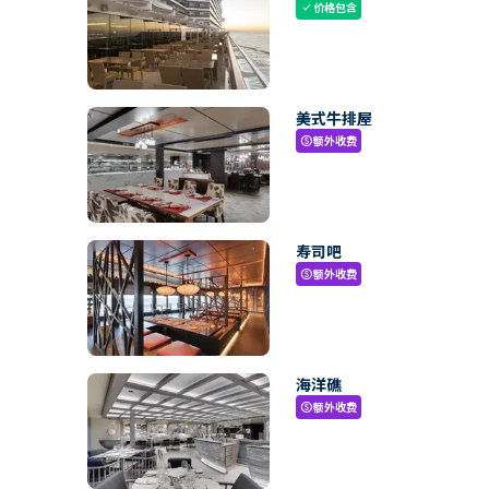
价格包含
check
美式牛排屋
额外收费
paid
寿司吧
额外收费
paid
海洋礁
额外收费
paid