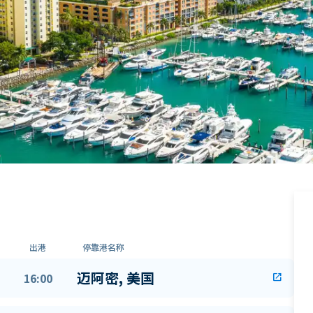
出港
停靠港名称
迈阿密, 美国
16:00
open_in_new