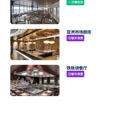
价格包含
check
亚洲市场厨房
额外收费
paid
铁板烧餐厅
额外收费
paid