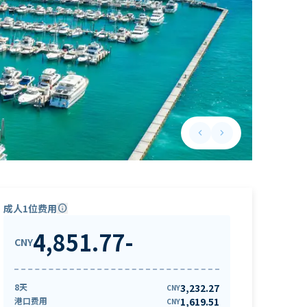
keyboard_arrow_left
keyboard_arrow_right
Previous slide
Next slide
成人1位费用
info
4,851.77
-
CNY
8天
3,232.27
CNY
港口费用
1,619.51
CNY