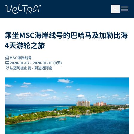
ading...
载
menu
…
search
乘坐MSC海岸线号的巴哈马及加勒比海
4天游轮之旅
directions_boat
MSC海岸线号
card_travel
2028-01-07
-
2028-01-10
(
4天
)
location_on
从迈阿密出发 - 到达迈阿密