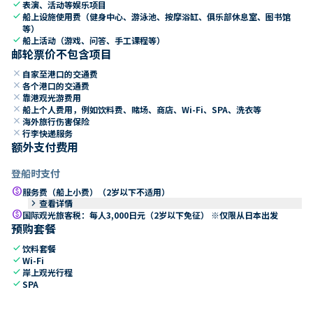
check
表演、活动等娱乐项目
check
船上设施使用费（健身中心、游泳池、按摩浴缸、俱乐部休息室、图书馆
等）
check
船上活动（游戏、问答、手工课程等）
邮轮票价不包含项目
close
自家至港口的交通费
close
各个港口的交通费
close
靠港观光游费用
close
船上个人费用，例如饮料费、赌场、商店、Wi-Fi、SPA、洗衣等
close
海外旅行伤害保险
close
行李快递服务
额外支付费用
登船时支付
paid
服务费（船上小费）（2岁以下不适用）
keyboard_arrow_right
查看详情
paid
国际观光旅客税：每人3,000日元（2岁以下免征） ※仅限从日本出发
预购套餐
check
饮料套餐
check
Wi-Fi
check
岸上观光行程
check
SPA