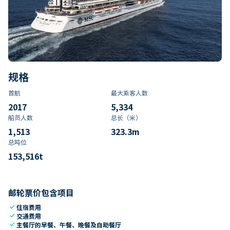
规格
首航
最大乘客人数
2017
5,334
船员人数
总长（米）
1,513
323.3
m
总吨位
153,516
t
邮轮票价包含项目
check
住宿费用
check
交通费用
check
主餐厅的早餐、午餐、晚餐及自助餐厅