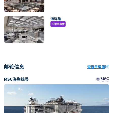
海洋礁
额外收费
paid
邮轮信息
查看甲板图
ungroup
MSC海岸线号