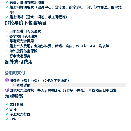
check
表演、活动等娱乐项目
check
船上设施使用费（健身中心、游泳池、按摩浴缸、俱乐部休息室、图书馆
等）
check
船上活动（游戏、问答、手工课程等）
邮轮票价不包含项目
close
自家至港口的交通费
close
各个港口的交通费
close
靠港观光游费用
close
船上个人费用，例如饮料费、赌场、商店、Wi-Fi、SPA、洗衣等
close
海外旅行伤害保险
close
行李快递服务
额外支付费用
登船时支付
paid
服务费（船上小费）（2岁以下不适用）
keyboard_arrow_right
查看详情
paid
国际观光旅客税：每人3,000日元（2岁以下免征） ※仅限从日本出发
预购套餐
check
饮料套餐
check
Wi-Fi
check
岸上观光行程
check
SPA