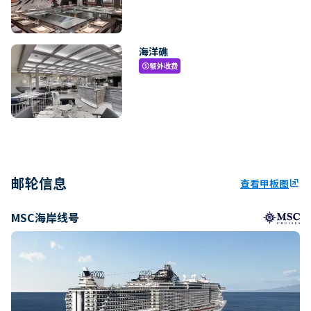
海洋礁
额外收费
paid
邮轮信息
查看甲板图
ungroup
MSC海岸线号