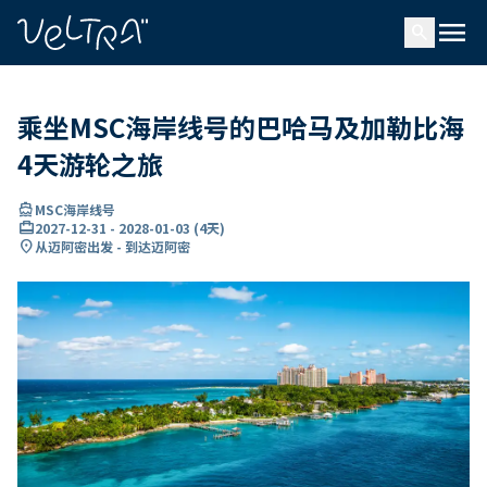
ading...
载
menu
…
search
乘坐MSC海岸线号的巴哈马及加勒比海
4天游轮之旅
directions_boat
MSC海岸线号
card_travel
2027-12-31
-
2028-01-03
(
4天
)
location_on
从迈阿密出发 - 到达迈阿密