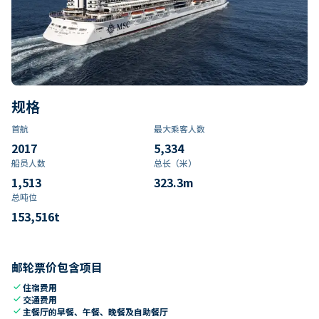
规格
首航
最大乘客人数
2017
5,334
船员人数
总长（米）
1,513
323.3
m
总吨位
153,516
t
邮轮票价包含项目
check
住宿费用
check
交通费用
check
主餐厅的早餐、午餐、晚餐及自助餐厅