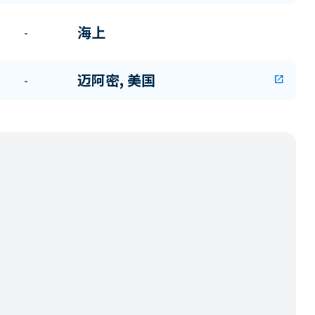
海上
-
迈阿密, 美国
-
open_in_new