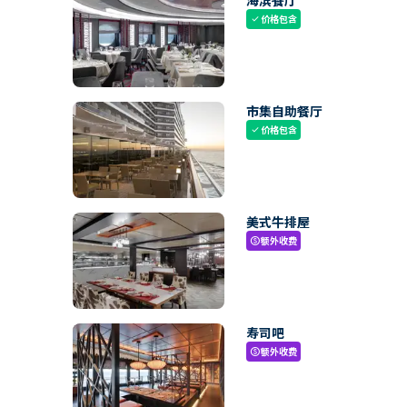
海滨餐厅
价格包含
check
市集自助餐厅
价格包含
check
美式牛排屋
额外收费
paid
寿司吧
额外收费
paid