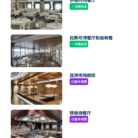
伊帕内玛餐厅
价格包含
check
比斯坎湾餐厅和自助餐
价格包含
check
亚洲市场厨房
额外收费
paid
铁板烧餐厅
额外收费
paid