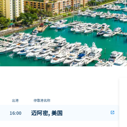
出港
停靠港名称
迈阿密, 美国
16:00
open_in_new