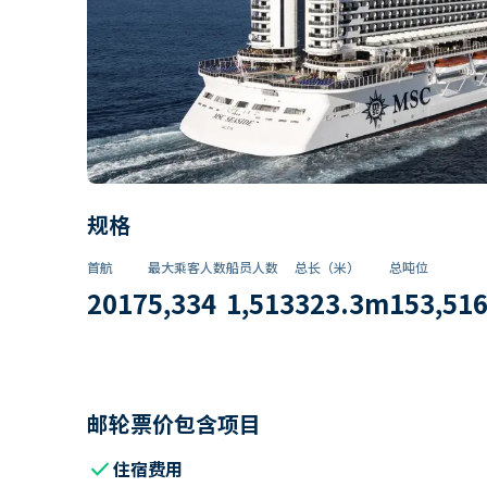
规格
首航
最大乘客人数
船员人数
总长（米）
总吨位
2017
5,334
1,513
323.3
m
153,51
邮轮票价包含项目
check
住宿费用