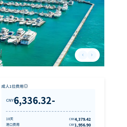
keyboard_arrow_left
keyboard_arrow_right
Previous slide
Next slide
成人1位费用
info
6,336.32
-
CNY
10天
4,379.42
CNY
港口费用
1,956.90
CNY