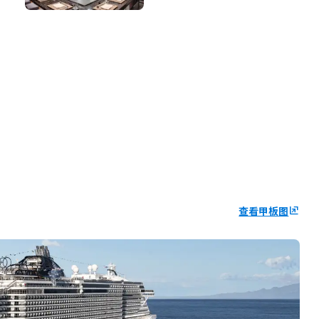
查看甲板图
ungroup