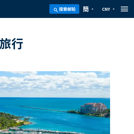
menu
簡
搜索邮轮
CNY
arrow_drop_down
arrow_drop_down
search
轮旅行