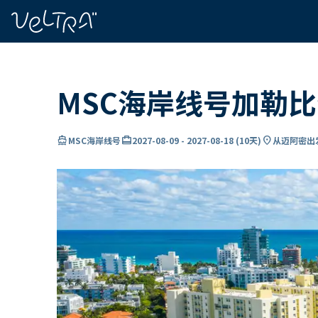
ading...
载
…
MSC海岸线号加勒
directions_boat
card_travel
location_on
MSC海岸线号
2027-08-09
-
2027-08-18
(
10天
)
从迈阿密出发