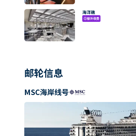
海洋礁
额外收费
paid
邮轮信息
MSC海岸线号